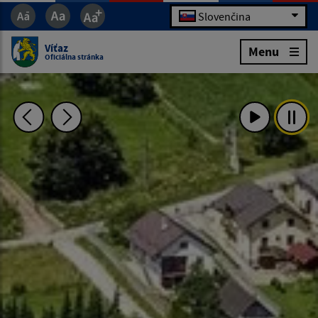
Slovenčina
Víťaz
Menu
Oficiálna stránka