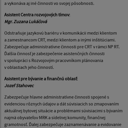
a vykonáva aj iné činnosti vo svojej pôsobnosti.
Asistent Centra rozvojových tímov
:
Mgr. Zuzana Lukáčová
Odstraňuje jazykovú bariéru v komunikácii medzi klientom
a zamestnancom CRT, medzi klientom a inými inštitúciami.
Zabezpečuje administratívne činnosti pre CRT v rámci NP RT.
Ďalšia činnosť je zabezpečenie asistenčných činnosti
v spolupráci s Rozvojovým pracovníkom plánovania
v oblastiach jeho činností.
Asistent pre bývanie a finančnú oblasť
:
Jozef Stahovec
Zabezpečuje hlavne administratívne činnosti spojené s
evidenciou rôznych údajov a dát súvisiacich so zmapovaním
aktuálnej bytovej situácie a problémami súvisiacimi s bývaním
najmä obyvateľov MRK a sídelnej komunity, finančnej
gramotnosť. Ďalej zabezpečuje zaznamenávanie a evidovanie