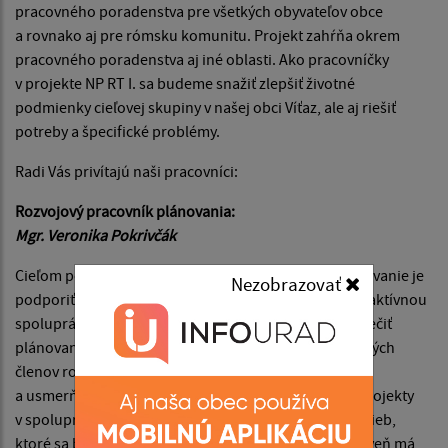
pracovného poradenstva pre všetkých obyvateľov obce
a rovnako aj pre rómsku komunitu. Projekt zahŕňa okrem
pracovného poradenstva aj iné oblasti. Ako pracovníčky
v projekte NP RT I. sa budeme snažiť zlepšiť životné
podmienky cieľovej skupiny v našej obci Víťaz, ale aj riešiť
potreby a špecifické problémy.
Radi Vás privítajú naši pracovníci:
Rozvojový pracovník plánovania:
Mgr. Veronika Pokrivčák
Cieľom pôsobenia Rozvojového pracovníka pre plánovanie je
Nezobrazovať
podporiť zvýšenie životnej úrovne sídelnej komunity aktívnou
spoluprácou jej obyvateľov a zástupcov MRK. Zabezpečiť
plánovanie, sieťovanie a prepájanie činnosti jednotlivých
členov rozvojového tímu, ktorých bude koordinovať
a usmerňovať pri výkone ich práce. Bude realizovať projekty
v spolupráci s ostatnými pracovníkmi na základe potrieb,
ktoré sa budú zisťovať v rámci komunitných fór. Zároveň má