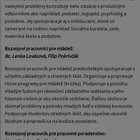
naskytnú problémy konzultuje tieto situácie s príslušnými
odborníkmi ako napríklad: pediater, logopéd, psychológ a
podobne. Jej spolupráca je aj s inštitúciami, ktoré sú
zamerané na rodinu: napríklad Sociálna kuratela, jasle,
materská škola a podobne.
Rozvojoví pracovníci pre mládež:
Bc. Lenka Lovásová, Filip Pokrivčák
Rozvojový pracovník pre mládež predovšetkým spolupracuje s
učiteľmi základných a stredných škôl. Organizuje a pripravuje
rôzne programy pre mládež (krúžky). Podporuje a pomáha
mladým ľudom pri ukončení základného vzdelania a jeho
hlavným cieľom je aby ukončili vzdelanie. Ďalšou úlohou je
skúmať problémy a potreby mladých ľudí v sídelnej komunite.
Podporuje študentov stredných škôl, aby úspešne ukončili
štúdium a pripravili sa na budúce povolanie.
Rozvojový pracovník pre pracovné poradenstvo: