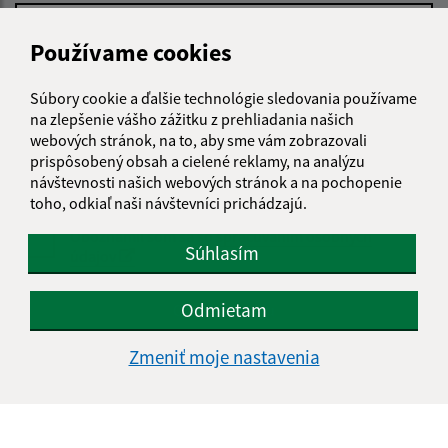
Používame cookies
Text vašej správy (povinné)
Súbory cookie a ďalšie technológie sledovania používame
na zlepšenie vášho zážitku z prehliadania našich
webových stránok, na to, aby sme vám zobrazovali
prispôsobený obsah a cielené reklamy, na analýzu
návštevnosti našich webových stránok a na pochopenie
toho, odkiaľ naši návštevníci prichádzajú.
Oboznámil som sa so
spracúvaním osobných
Súhlasím
údajov
Google reCaptcha Response
Odmietam
Odoslať správu
Zmeniť moje nastavenia
Úradné hodiny:
Deň
Čas doobeda
Čas poobede