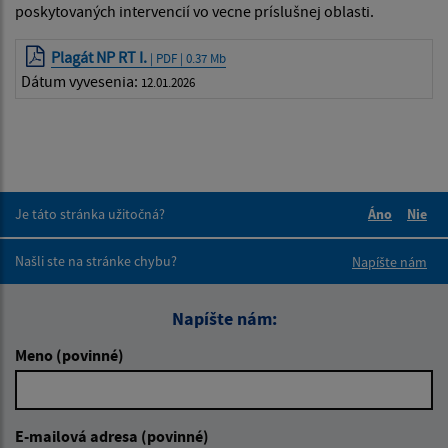
poskytovaných intervencií vo vecne príslušnej oblasti.
Plagát NP RT I.
| PDF | 0.37 Mb
Dátum vyvesenia:
12.01.2026
Je táto stránka užitočná?
Áno
Nie
Boli tieto 
Boli 
Našli ste na stránke chybu?
Napíšte nám
Napíšte nám:
Meno (povinné)
E-mailová adresa (povinné)