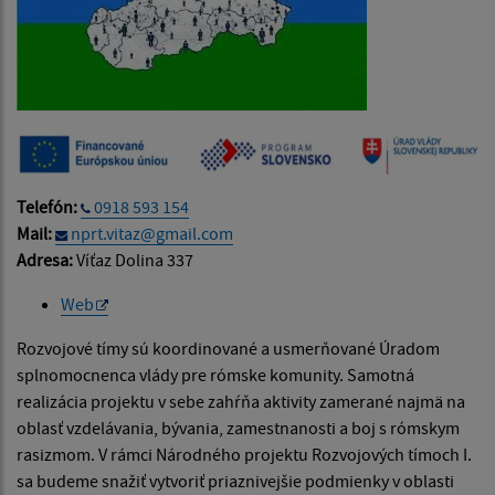
Telefón:
0918 593 154
Mail:
nprt.vitaz@gmail.com
Adresa:
Víťaz Dolina 337
Web
Rozvojové tímy sú koordinované a usmerňované Úradom
splnomocnenca vlády pre rómske komunity. Samotná
realizácia projektu v sebe zahŕňa aktivity zamerané najmä na
oblasť vzdelávania, bývania, zamestnanosti a boj s rómskym
rasizmom. V rámci Národného projektu Rozvojových tímoch I.
sa budeme snažiť vytvoriť priaznivejšie podmienky v oblasti