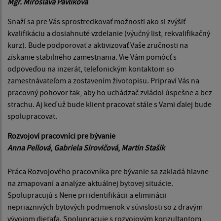
Mgr. Miroslava Pavliková
Snaží sa pre Vás sprostredkovať možnosti ako si zvýšiť
kvalifikáciu a dosiahnuté vzdelanie (výučný list, rekvalifikačný
kurz). Bude podporovať a aktivizovať Vaše zručnosti na
získanie stabilného zamestnania. Vie Vám pomôcť s
odpoveďou na inzerát, telefonickým kontaktom so
zamestnávateľom a zostavením životopisu. Pripraví Vás na
pracovný pohovor tak, aby ho uchádzač zvládol úspešne a bez
strachu. Aj keď už bude klient pracovať stále s Vami ďalej bude
spolupracovať.
Rozvojoví pracovníci pre bývanie
Anna Pellová
,
Gabriela Sirovičová
,
Martin Stašik
Práca Rozvojového pracovníka pre bývanie sa zakladá hlavne
na zmapovaní a analýze aktuálnej bytovej situácie.
Spolupracujú s Nene pri identifikácii a eliminácii
nepriaznivých bytových podmienok v súvislosti so z dravým
vývojom dieťaťa. Spolupracuje s rozvojovým konzultantom