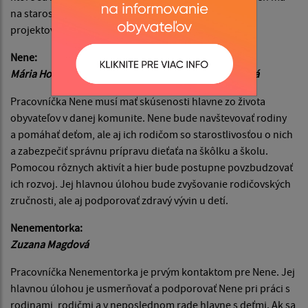
na starosti prípravu, spracovanie a realizáciu malých
projektov ako napríklad VUB, Tatra banka, SLSP atď.
Nene:
Mária Horváthová, Lucia Gáborová, Romana Kotlárová
Pracovníčka Nene musí mať skúsenosti hlavne zo života
obyvateľov v danej komunite. Nene bude navštevovať rodiny
a pomáhať deťom, ale aj ich rodičom so starostlivosťou o nich
a zabezpečiť správnu prípravu dieťaťa na škôlku a školu.
Pomocou rôznych aktivít a hier bude postupne povzbudzovať
ich rozvoj. Jej hlavnou úlohou bude zvyšovanie rodičovských
zručnosti, ale aj podporovať zdravý vývin u detí.
Nenementorka:
Zuzana Magdová
Pracovníčka Nenementorka je prvým kontaktom pre Nene. Jej
hlavnou úlohou je usmerňovať a podporovať Nene pri práci s
rodinami, rodičmi a v neposlednom rade hlavne s deťmi. Ak sa