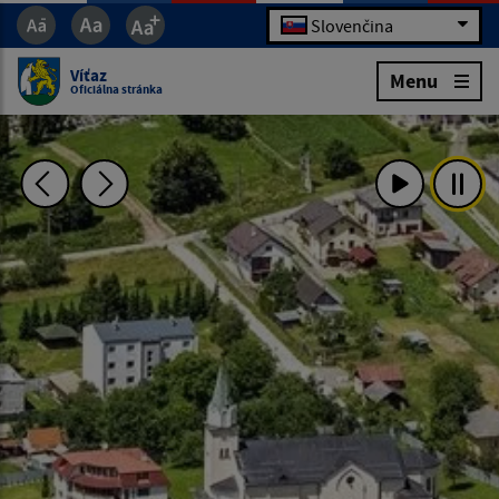
Slovenčina
Víťaz
Menu
Oficiálna stránka