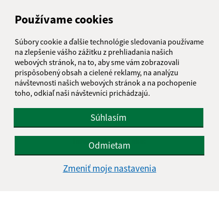
Používame cookies
Súbory cookie a ďalšie technológie sledovania používame
na zlepšenie vášho zážitku z prehliadania našich
webových stránok, na to, aby sme vám zobrazovali
prispôsobený obsah a cielené reklamy, na analýzu
návštevnosti našich webových stránok a na pochopenie
toho, odkiaľ naši návštevníci prichádzajú.
Súhlasím
Informácie o stránke:
Odmietam
Vyhlásenie o prístupnosti
Zmeniť moje nastavenia
Autorské práva
Ochrana osobných údajov
Navigácia: