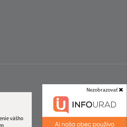
Nezobrazovať
enie vášho
ám