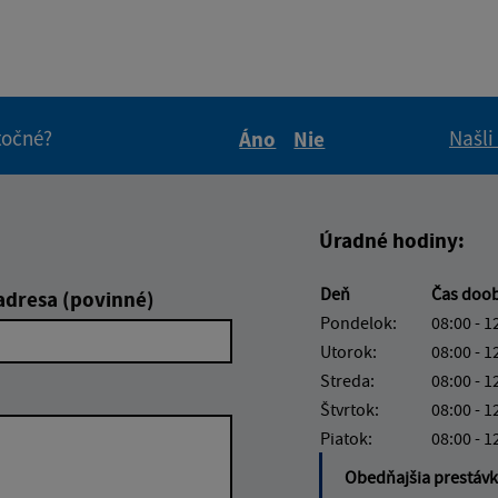
itočné?
Našli
Áno
Nie
Boli tieto informácie pre 
Boli tieto informáci
Úradné hodiny:
Deň
Čas doo
adresa (povinné)
Pondelok:
08:00 - 1
Utorok:
08:00 - 1
Streda:
08:00 - 1
Štvrtok:
08:00 - 1
Piatok:
08:00 - 1
Obedňajšia prestáv