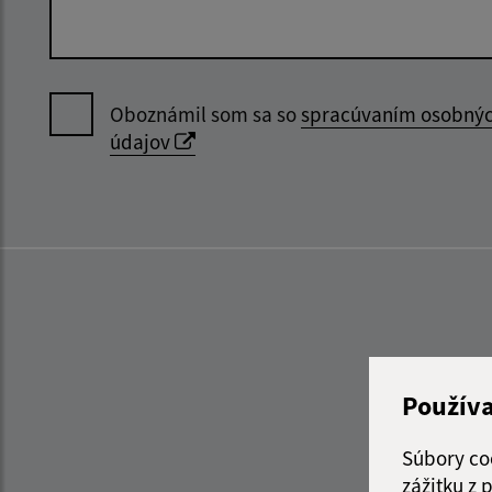
Oboznámil som sa so
spracúvaním osobný
údajov
Použív
Súbory co
zážitku z