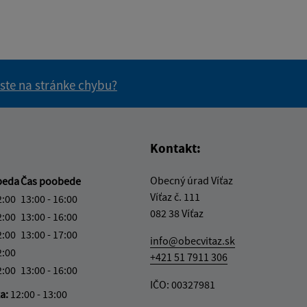
 ste na stránke chybu?
vás užitočné?
e pre vás užitočné?
Kontakt:
Obecný úrad Víťaz
beda
Čas poobede
Víťaz č. 111
2:00
13:00 - 16:00
082 38 Víťaz
2:00
13:00 - 16:00
2:00
13:00 - 17:00
info@obecvitaz.sk
2:00
+421 51 7911 306
2:00
13:00 - 16:00
IČO: 00327981
ka:
12:00 - 13:00