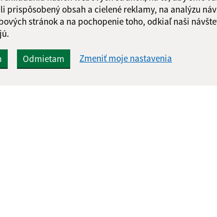
li prispôsobený obsah a cielené reklamy, na analýzu náv
bových stránok a na pochopenie toho, odkiaľ naši návšte
jú.
Zmeniť moje nastavenia
m
Odmietam
Rýchle odkazy:
Aktualiz
nku
Aktuality
06.08.2026 
Naša obec
RSS
História
Fotogaléria
webex.digital, s.r.o.
domény
registrácia domény
spoloč
Technický prevádzkovateľ: