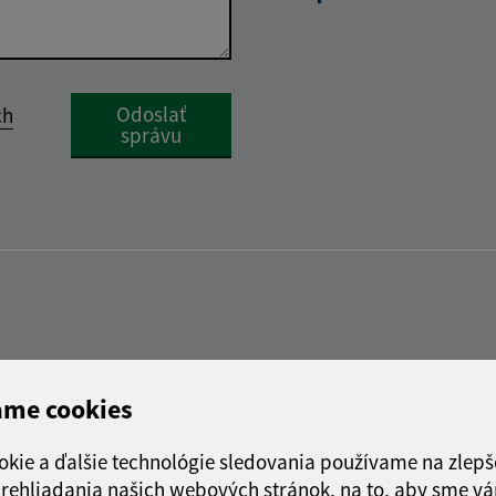
Google reCaptcha Response
Odoslať
ch
správu
ame cookies
okie a ďalšie technológie sledovania používame na zlepš
 prehliadania našich webových stránok, na to, aby sme v