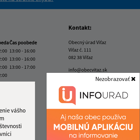
vás užitočné?
e pre vás užitočné?
Kontakt:
Obecný úrad Víťaz
beda
Čas poobede
Víťaz č. 111
2:00
13:00 - 16:00
082 38 Víťaz
2:00
13:00 - 16:00
2:00
13:00 - 17:00
info@obecvitaz.sk
2:00
+421 51 7911 306
Nezobrazovať
2:00
13:00 - 16:00
IČO: 00327981
ka:
12:00 - 13:00
enie vášho
ám
števnosti
vníci