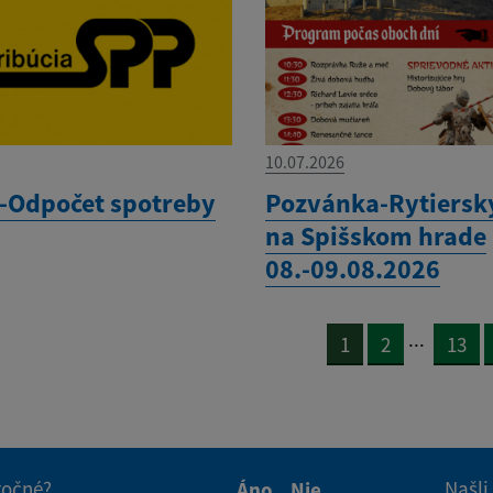
10.07.2026
Odpočet spotreby
Pozvánka-Rytiersky
na Spišskom hrade
08.-09.08.2026
...
1
2
13
itočné?
Našli
Áno
Nie