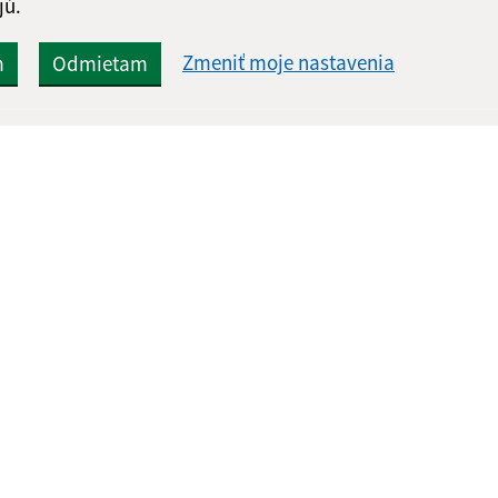
jú.
Zmeniť moje nastavenia
m
Odmietam