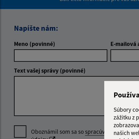
Napíšte nám:
Meno (povinné)
E-mailová 
Text vašej správy (povinné)
Použív
Súbory co
zážitku z
zobrazova
Oboznámil som sa so
spracúvaním osobný
našich we