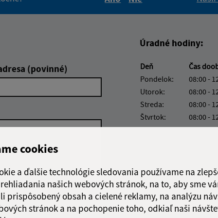
Boli tieto informácie pre 
Boli tieto informáci
Úradné hodiny:
Deň
Čas doo
adresa (povinné)
Pondelok:
08:00 - 1
Utorok:
08:00 - 1
Streda:
08:00 - 1
Štvrtok:
08:00 - 1
Piatok:
08:00 - 1
ame cookies
Obedňajšia prestáv
okie a ďalšie technológie sledovania používame na zlepš
 prehliadania našich webových stránok, na to, aby sme v
li prispôsobený obsah a cielené reklamy, na analýzu náv
Google reCaptcha Response
Odoslať
ch
bových stránok a na pochopenie toho, odkiaľ naši návšte
správu