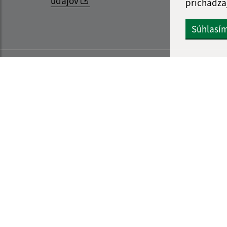
údajov
prichádza
Súhlasí