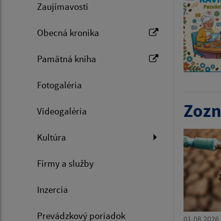
Zaujímavosti
Obecná kronika
Pamätná kniha
Fotogaléria
Zozn
Videogaléria
Kultúra
Firmy a služby
Inzercia
Prevádzkový poriadok
01.08.2026