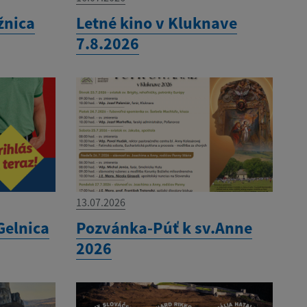
žnica
Letné kino v Kluknave
7.8.2026
13.07.2026
Gelnica
Pozvánka-Púť k sv.Anne
2026