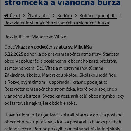
stromčeka a vianočná burza
Úvod
Život v obci
Kultúra
Kultúrne podujatia
Rozsvietenie vianočného stromčeka a vianočná burza
Rozžiarili sme Vianoce vo Víťaze
Obec Víťaz sa
v podvečer sviatku sv. Mikuláša
5.12.2025
ponorila do pravej vianočnej atmosféry. Starosta
obce v spolupráci s poslancami obecného zastupiteľstva,
zamestnancami OcÚ Víťaz a miestnymi inštitúciami –
Základnou školou, Materskou školou, Školskou jedálňou
a Rozvojovým tímom – usporiadali krásne podujatie:
Rozsvietenie vianočného stromčeka, ktoré bolo spojené s
vianočnou burzou. Svetielka rozžiarili celú obec a symbolicky
odštartovali najkrajšie obdobie roka.
Hlavnú úlohu pri organizácii zohrali starosta obce a poslanci
obecného zastupiteľstva, ktorí sa postarali o hladký priebeh
celého večera. Pomoc poskytli zamestnanci základnej školy