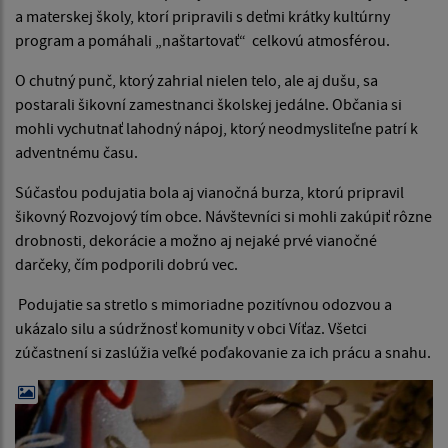
a materskej školy, ktorí pripravili s deťmi krátky kultúrny
program a pomáhali „naštartovať“ celkovú atmosférou.
O chutný punč, ktorý zahrial nielen telo, ale aj dušu, sa
postarali šikovní zamestnanci školskej jedálne. Občania si
mohli vychutnať lahodný nápoj, ktorý neodmysliteľne patrí k
adventnému času.
Súčasťou podujatia bola aj vianočná burza, ktorú pripravil
šikovný Rozvojový tím obce. Návštevníci si mohli zakúpiť rôzne
drobnosti, dekorácie a možno aj nejaké prvé vianočné
darčeky, čím podporili dobrú vec.
Podujatie sa stretlo s mimoriadne pozitívnou odozvou a
ukázalo silu a súdržnosť komunity v obci Víťaz. Všetci
zúčastnení si zaslúžia veľké poďakovanie za ich prácu a snahu.