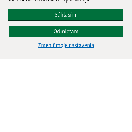
info@obecvitaz.sk
+421 51 7911 306
Súhlasím
IČO: 00327981
Odmietam
Zmeniť moje nastavenia
Informácie o stránke: