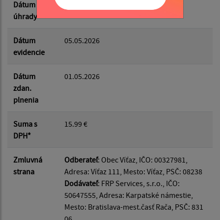
Dátum
06.05.2026
úhrady
Dátum
05.05.2026
evidencie
Dátum
01.05.2026
zdan.
plnenia
Suma s
15.99 €
DPH*
Zmluvná
Odberateľ
: Obec Víťaz, IČO: 00327981,
strana
Adresa: Víťaz 111, Mesto: Víťaz, PSČ: 08238
Dodávateľ
: FRP Services, s.r.o., IČO:
50647555, Adresa: Karpatské námestie,
Mesto: Bratislava-mest.časť Rača, PSČ: 831
06