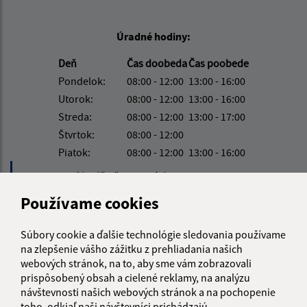
Úradné hodiny:
Deň
Čas doobeda
Čas poobede
Pondelok:
08:00 - 12:00
13:00 - 16:00
Utorok:
08:00 - 12:00
13:00 - 16:00
Streda:
08:00 - 12:00
13:00 - 17:00
Štvrtok:
08:00 - 12:00
Piatok:
08:00 - 12:00
13:00 - 16:00
Obedňajšia prestávka:
12:00 - 13:00
Používame cookies
Kontakt:
Súbory cookie a ďalšie technológie sledovania používame
Obecný úrad Víťaz
na zlepšenie vášho zážitku z prehliadania našich
webových stránok, na to, aby sme vám zobrazovali
Víťaz č. 111
prispôsobený obsah a cielené reklamy, na analýzu
082 38 Víťaz
návštevnosti našich webových stránok a na pochopenie
toho, odkiaľ naši návštevníci prichádzajú.