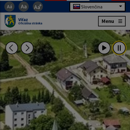
Slovenčina
Víťaz
Menu
Oficiálna stránka