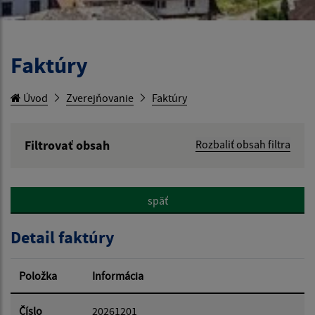
Faktúry
Úvod
Zverejňovanie
Faktúry
Filtrovať obsah
Rozbaliť obsah filtra
Hľadaný výraz:
späť
Hľadať v:
Detail faktúry
Typ dátumu:
Položka
Informácia
Dátum od:
Číslo
20261201