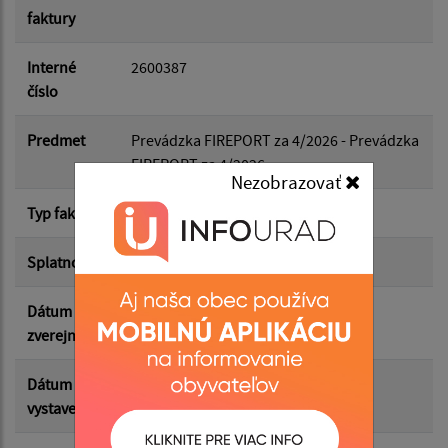
faktury
Dátum do:
Interné
2600387
číslo
Suma od:
Predmet
Prevádzka FIREPORT za 4/2026 - Prevádzka
FIREPORT za 4/2026
Nezobrazovať
Suma do:
Typ faktúry
dodávateľská
Splatnosť
16.05.2026
Filtrovať
Reset
Dátum
05.05.2026
zverejnenia
Dátum
01.05.2026
vystavenia