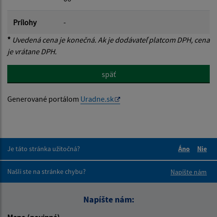
Prílohy
-
*
Uvedená cena je konečná. Ak je dodávateľ platcom DPH, cena
je vrátane DPH.
späť
Generované portálom
Uradne.sk
Je táto stránka užitočná?
Áno
Nie
Boli tieto 
Boli 
Našli ste na stránke chybu?
Napíšte nám
Napíšte nám:
Meno (povinné)