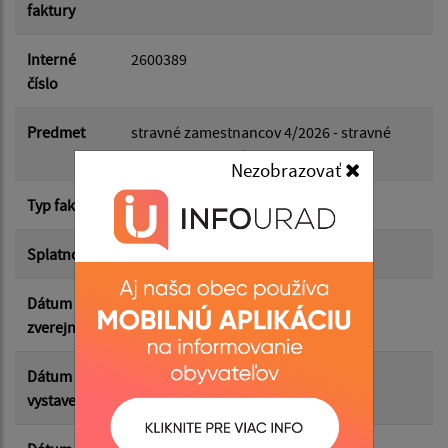
faktury
Dátum do:
Interné
2600389
číslo
Suma od:
Predmet
stravné zamestnancov 4/2026 - stravné
zamestnancov 4/2026
Nezobrazovať
Suma do:
Typ faktúry
dodávateľská
Splatnosť
14.05.2026
Filtrovať
Reset
Dátum
05.05.2026
zverejnenia
Dátum
30.04.2026
vystavenia