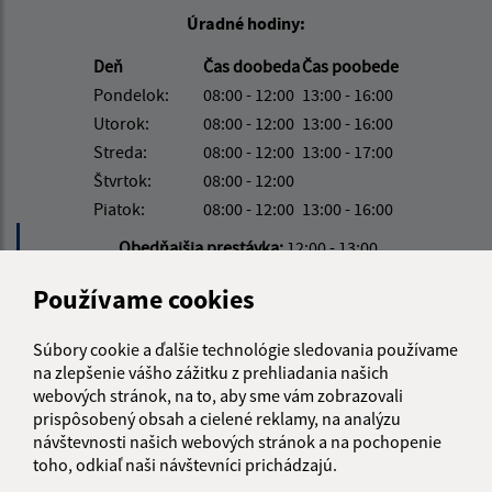
Úradné hodiny:
Deň
Čas doobeda
Čas poobede
Pondelok:
08:00 - 12:00
13:00 - 16:00
Utorok:
08:00 - 12:00
13:00 - 16:00
Streda:
08:00 - 12:00
13:00 - 17:00
Štvrtok:
08:00 - 12:00
Piatok:
08:00 - 12:00
13:00 - 16:00
Obedňajšia prestávka:
12:00 - 13:00
Používame cookies
Kontakt:
Súbory cookie a ďalšie technológie sledovania používame
Obecný úrad Víťaz
na zlepšenie vášho zážitku z prehliadania našich
Víťaz č. 111
webových stránok, na to, aby sme vám zobrazovali
082 38 Víťaz
prispôsobený obsah a cielené reklamy, na analýzu
návštevnosti našich webových stránok a na pochopenie
info@obecvitaz.sk
toho, odkiaľ naši návštevníci prichádzajú.
+421 51 7911 306