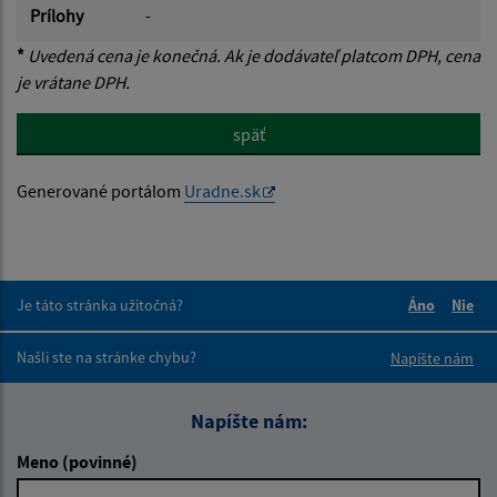
Prílohy
-
*
Uvedená cena je konečná. Ak je dodávateľ platcom DPH, cena
je vrátane DPH.
späť
Generované portálom
Uradne.sk
Je táto stránka užitočná?
Áno
Nie
Boli tieto 
Boli 
Našli ste na stránke chybu?
Napíšte nám
Napíšte nám:
Meno (povinné)