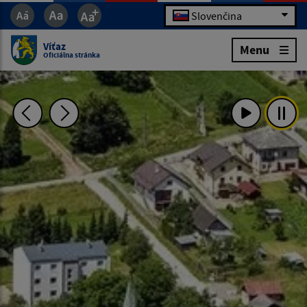
Slovenčina
Víťaz
Menu
Oficiálna stránka