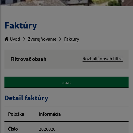
Faktúry
Úvod
Zverejňovanie
Faktúry
Filtrovať obsah
Rozbaliť obsah filtra
Hľadaný výraz:
späť
Hľadať v:
Detail faktúry
Typ dátumu:
Položka
Informácia
Dátum od:
Číslo
2026020