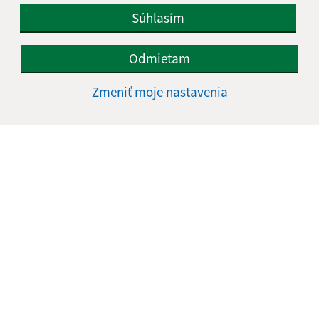
Súhlasím
IČO: 00327981
Odmietam
Zmeniť moje nastavenia
Informácie o stránke: