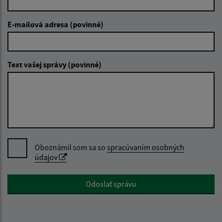
E-mailová adresa (povinné)
Text vašej správy (povinné)
Oboznámil som sa so
spracúvaním osobných
údajov
Google reCaptcha Response
Odoslať správu