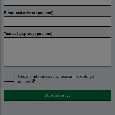
E-mailová adresa (povinné)
Text vašej správy (povinné)
Oboznámil som sa so
spracúvaním osobných
údajov
Google reCaptcha Response
Odoslať správu