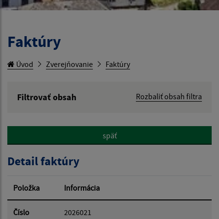
Faktúry
Úvod
Zverejňovanie
Faktúry
Filtrovať obsah
Rozbaliť obsah filtra
Hľadaný výraz:
späť
Hľadať v:
Detail faktúry
Typ dátumu:
Položka
Informácia
Dátum od:
Číslo
2026021