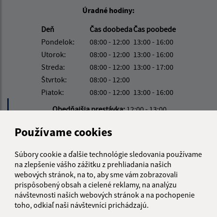
Úradné hodiny:
Deň
Čas doobeda
Čas poobede
Pondelok:
08:00 - 12:00
13:00 - 16:00
Utorok:
08:00 - 12:00
13:00 - 16:00
Streda:
08:00 - 12:00
13:00 - 17:00
Štvrtok:
08:00 - 12:00
Piatok:
08:00 - 12:00
13:00 - 16:00
Obedňajšia prestávka:
12:00 - 13:00
Používame cookies
Kontakt:
Súbory cookie a ďalšie technológie sledovania používame
Obecný úrad Víťaz
na zlepšenie vášho zážitku z prehliadania našich
Víťaz č. 111
webových stránok, na to, aby sme vám zobrazovali
082 38 Víťaz
prispôsobený obsah a cielené reklamy, na analýzu
návštevnosti našich webových stránok a na pochopenie
info@obecvitaz.sk
toho, odkiaľ naši návštevníci prichádzajú.
+421 51 7911 306