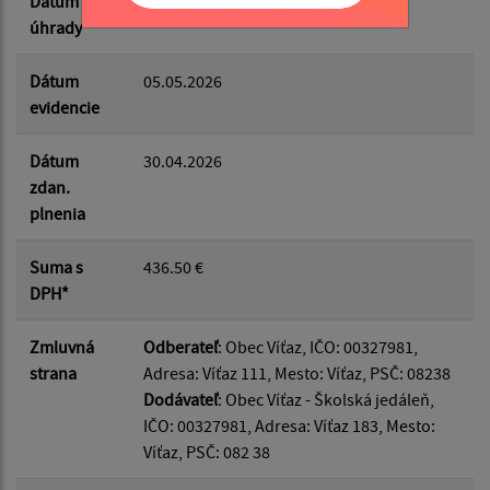
Dátum
06.05.2026
úhrady
Dátum
05.05.2026
evidencie
Dátum
30.04.2026
zdan.
plnenia
Suma s
436.50 €
DPH*
Zmluvná
Odberateľ
: Obec Víťaz, IČO: 00327981,
strana
Adresa: Víťaz 111, Mesto: Víťaz, PSČ: 08238
Dodávateľ
: Obec Víťaz - Školská jedáleň,
IČO: 00327981, Adresa: Víťaz 183, Mesto:
Víťaz, PSČ: 082 38