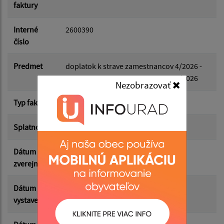
faktury
Dátum do:
Interné
2600390
číslo
Suma od:
Predmet
doplatok k strave zamestnancov 4/2026 -
doplatok k strave zamestnancov 4/2026
Nezobrazovať
Suma do:
Typ faktúry
dodávateľská
Splatnosť
14.05.2026
Filtrovať
Reset
Dátum
05.05.2026
zverejnenia
Dátum
30.04.2026
vystavenia