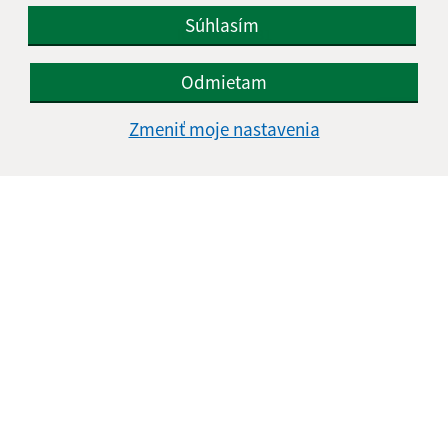
Súhlasím
IČO: 00327981
Odmietam
Zmeniť moje nastavenia
Informácie o stránke: