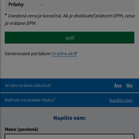
Prílohy
-
*
Uvedená cena je konečná. Ak je dodávateľ platcom DPH, cena
je vrátane DPH.
späť
Generované portálom
Uradne.sk
Je táto stránka užitočná?
Áno
Nie
Boli tieto 
Boli 
Našli ste na stránke chybu?
Napíšte nám
Napíšte nám:
Meno (povinné)