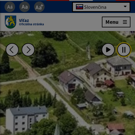
Slovenčina
Víťaz
Menu
Oficiálna stránka