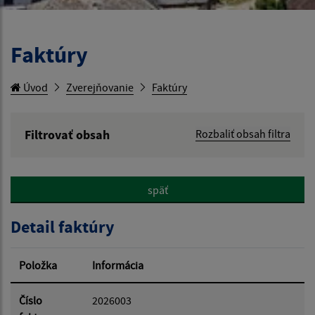
Faktúry
Úvod
Zverejňovanie
Faktúry
Filtrovať obsah
Rozbaliť obsah filtra
Hľadaný výraz:
späť
Hľadať v:
Detail faktúry
Typ dátumu:
Položka
Informácia
Dátum od:
Číslo
2026003