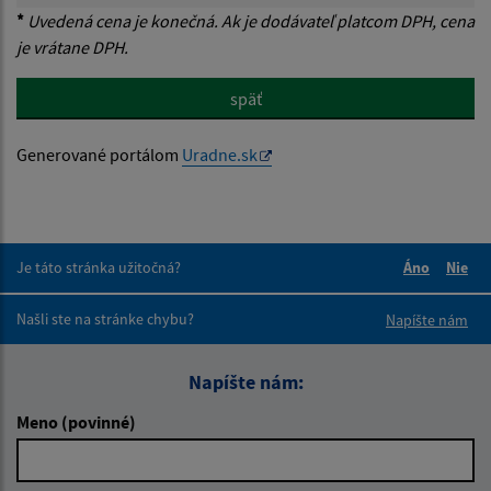
*
Uvedená cena je konečná. Ak je dodávateľ platcom DPH, cena
je vrátane DPH.
späť
Generované portálom
Uradne.sk
Je táto stránka užitočná?
Áno
Nie
Boli tieto 
Boli 
Našli ste na stránke chybu?
Napíšte nám
Napíšte nám:
Meno (povinné)