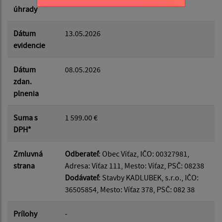
úhrady
Dátum
13.05.2026
evidencie
Dátum
08.05.2026
zdan.
plnenia
Suma s
1 599.00 €
DPH*
Zmluvná
Odberateľ
: Obec Víťaz, IČO: 00327981,
strana
Adresa: Víťaz 111, Mesto: Víťaz, PSČ: 08238
Dodávateľ
: Stavby KADLUBEK, s.r.o., IČO:
36505854, Mesto: Víťaz 378, PSČ: 082 38
Prílohy
-