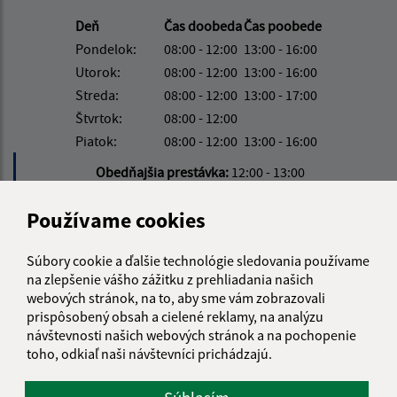
Deň
Čas doobeda
Čas poobede
Pondelok:
08:00 - 12:00
13:00 - 16:00
Utorok:
08:00 - 12:00
13:00 - 16:00
Streda:
08:00 - 12:00
13:00 - 17:00
Štvrtok:
08:00 - 12:00
Piatok:
08:00 - 12:00
13:00 - 16:00
Obedňajšia prestávka:
12:00 - 13:00
Používame cookies
Kontakt:
Súbory cookie a ďalšie technológie sledovania používame
Obecný úrad Víťaz
na zlepšenie vášho zážitku z prehliadania našich
Víťaz č. 111
webových stránok, na to, aby sme vám zobrazovali
082 38 Víťaz
prispôsobený obsah a cielené reklamy, na analýzu
návštevnosti našich webových stránok a na pochopenie
info@obecvitaz.sk
toho, odkiaľ naši návštevníci prichádzajú.
+421 51 7911 306