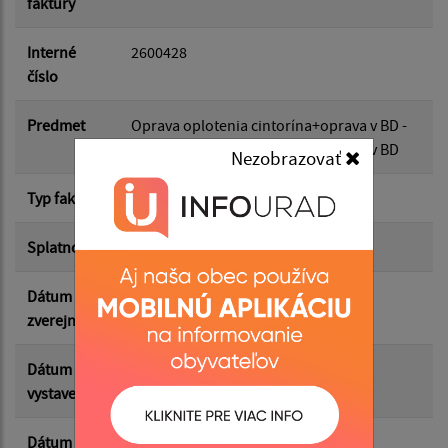
faktury
Dátum do:
Interné
2600428
číslo
Suma od:
Predmet
Oprava oplotenia cintorína+oprava v BD -
Oprava oplotenia cintorína+oprava v BD
Nezobrazovať
Suma do:
Typ faktúry
dodávateľská
Splatnosť
22.05.2026
Filtrovať
Reset
Dátum
13.05.2026
zverejnenia
Dátum
08.05.2026
vystavenia
Dátum
14.05.2026