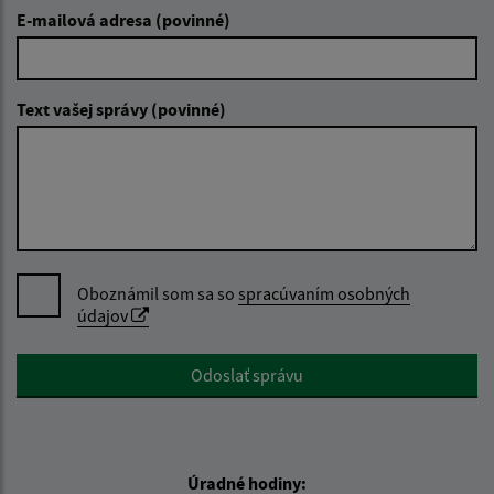
E-mailová adresa (povinné)
Text vašej správy (povinné)
Oboznámil som sa so
spracúvaním osobných
údajov
Google reCaptcha Response
Odoslať správu
Úradné hodiny: