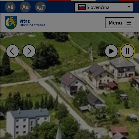
Slovenčina
Víťaz
Menu
Oficiálna stránka