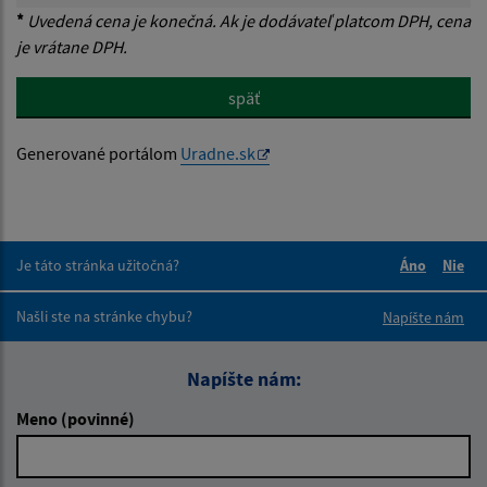
*
Uvedená cena je konečná. Ak je dodávateľ platcom DPH, cena
je vrátane DPH.
späť
Generované portálom
Uradne.sk
Je táto stránka užitočná?
Áno
Nie
Boli tieto 
Boli 
Našli ste na stránke chybu?
Napíšte nám
Napíšte nám:
Meno (povinné)