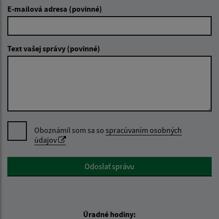
E-mailová adresa (povinné)
Text vašej správy (povinné)
Oboznámil som sa so
spracúvaním osobných
údajov
Google reCaptcha Response
Odoslať správu
Úradné hodiny: