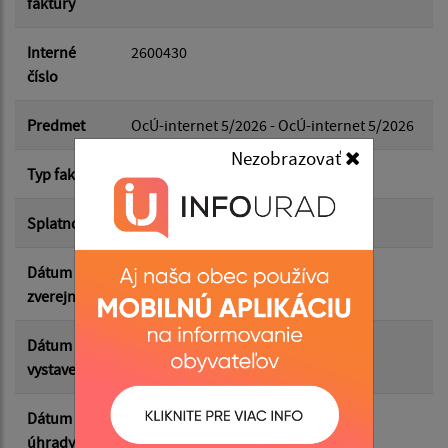
faktury
Dátum do:
Interné
2600430
číslo
Suma od:
Predmet
OcÚ-internet 5/2026 - OcÚ-internet 5/2026
Nezobrazovať
Typ faktúry
dodávateľská
Suma do:
Splatnosť
25.05.2026
Dátum
13.05.2026
Filtrovať
Reset
zverejnenia
Dátum
11.05.2026
vystavenia
Dátum
14.05.2026
úhrady