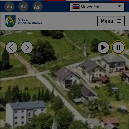
Slovenčina
Víťaz
Menu
Oficiálna stránka