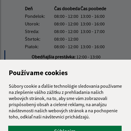
Deň
Čas doobeda
Čas poobede
Pondelok:
08:00 - 12:00
13:00 - 16:00
Utorok:
08:00 - 12:00
13:00 - 16:00
Streda:
08:00 - 12:00
13:00 - 17:00
Štvrtok:
08:00 - 12:00
Piatok:
08:00 - 12:00
13:00 - 16:00
Obedňajšia prestávka:
12:00 - 13:00
Používame cookies
Kontakt:
Súbory cookie a ďalšie technológie sledovania používame
Obecný úrad Víťaz
na zlepšenie vášho zážitku z prehliadania našich
Víťaz č. 111
webových stránok, na to, aby sme vám zobrazovali
082 38 Víťaz
prispôsobený obsah a cielené reklamy, na analýzu
návštevnosti našich webových stránok a na pochopenie
info@obecvitaz.sk
toho, odkiaľ naši návštevníci prichádzajú.
+421 51 7911 306