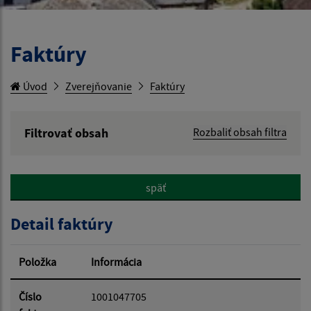
Faktúry
Úvod
Zverejňovanie
Faktúry
Filtrovať obsah
Rozbaliť obsah filtra
Hľadaný výraz:
späť
Hľadať v:
Detail faktúry
Typ dátumu:
Položka
Informácia
Dátum od:
Číslo
1001047705