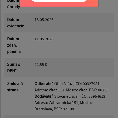
Dátum
14.05.2026
úhrady
Dátum
13.05.2026
evidencie
Dátum
11.05.2026
zdan.
plnenia
Suma s
22.55 €
DPH*
Zmluvná
Odberateľ
: Obec Víťaz, IČO: 00327981,
strana
Adresa: Víťaz 111, Mesto: Víťaz, PSČ: 08238
Dodávateľ
: Slovanet, a. s., IČO: 35954612,
Adresa: Záhradnícka 151, Mesto:
Bratislava, PSČ: 821 08