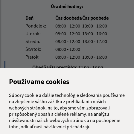
Úradné hodiny:
Deň
Čas doobeda
Čas poobede
Pondelok:
08:00 - 12:00
13:00 - 16:00
Utorok:
08:00 - 12:00
13:00 - 16:00
Streda:
08:00 - 12:00
13:00 - 17:00
Štvrtok:
08:00 - 12:00
Piatok:
08:00 - 12:00
13:00 - 16:00
Obedňajšia prestávka:
12:00 - 13:00
Používame cookies
Kontakt:
Súbory cookie a ďalšie technológie sledovania používame
Obecný úrad Víťaz
na zlepšenie vášho zážitku z prehliadania našich
Víťaz č. 111
webových stránok, na to, aby sme vám zobrazovali
082 38 Víťaz
prispôsobený obsah a cielené reklamy, na analýzu
návštevnosti našich webových stránok a na pochopenie
info@obecvitaz.sk
toho, odkiaľ naši návštevníci prichádzajú.
+421 51 7911 306