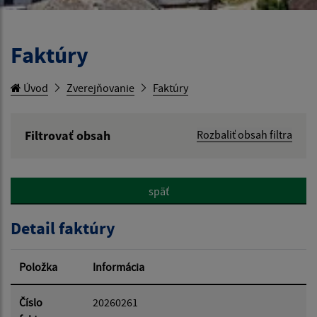
Faktúry
Úvod
Zverejňovanie
Faktúry
Filtrovať obsah
Rozbaliť obsah filtra
Hľadaný výraz:
späť
Hľadať v:
Detail faktúry
Typ dátumu:
Položka
Informácia
Dátum od:
Číslo
20260261