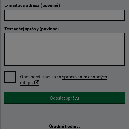
E-mailová adresa (povinné)
Text vašej správy (povinné)
Oboznámil som sa so
spracúvaním osobných
údajov
Google reCaptcha Response
Odoslať správu
Úradné hodiny: