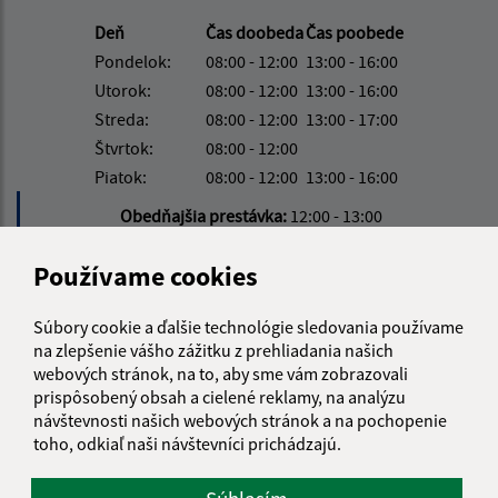
Deň
Čas doobeda
Čas poobede
Pondelok:
08:00 - 12:00
13:00 - 16:00
Utorok:
08:00 - 12:00
13:00 - 16:00
Streda:
08:00 - 12:00
13:00 - 17:00
Štvrtok:
08:00 - 12:00
Piatok:
08:00 - 12:00
13:00 - 16:00
Obedňajšia prestávka:
12:00 - 13:00
Používame cookies
Kontakt:
Súbory cookie a ďalšie technológie sledovania používame
Obecný úrad Víťaz
na zlepšenie vášho zážitku z prehliadania našich
Víťaz č. 111
webových stránok, na to, aby sme vám zobrazovali
082 38 Víťaz
prispôsobený obsah a cielené reklamy, na analýzu
návštevnosti našich webových stránok a na pochopenie
info@obecvitaz.sk
toho, odkiaľ naši návštevníci prichádzajú.
+421 51 7911 306