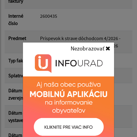
faktury
Dátum do:
Interné
2600435
číslo
Suma od:
Predmet
Príspevok k strave dôchodcom 4/2026 -
Príspevok k strave dôchodcom 4/2026
Nezobrazovať
Suma do:
Typ faktúry
dodávateľská
Splatnosť
20.05.2026
Filtrovať
Reset
Dátum
13.05.2026
zverejnenia
Dátum
30.04.2026
vystavenia
Dátum
14.05.2026