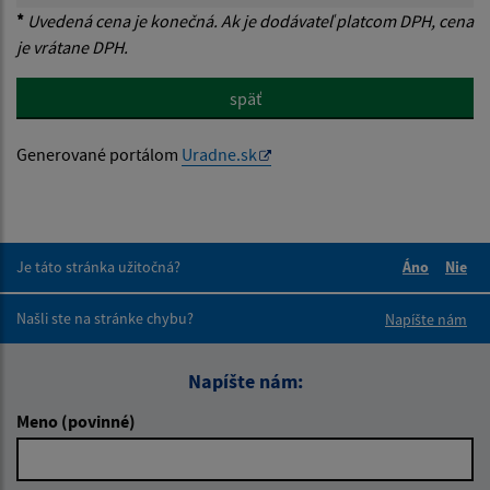
*
Uvedená cena je konečná. Ak je dodávateľ platcom DPH, cena
je vrátane DPH.
späť
Generované portálom
Uradne.sk
Je táto stránka užitočná?
Áno
Nie
Boli tieto 
Boli 
Našli ste na stránke chybu?
Napíšte nám
Napíšte nám:
Meno (povinné)