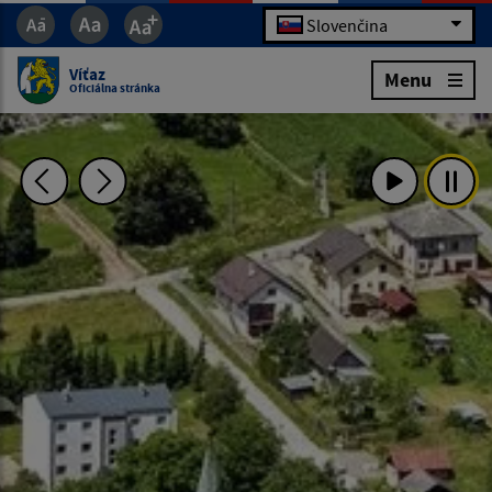
Slovenčina
Víťaz
Menu
Oficiálna stránka