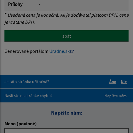
Prílohy
-
*
Uvedená cena je konečná. Ak je dodávateľ platcom DPH, cena
je vrátane DPH.
späť
Generované portálom
Uradne.sk
Je táto stránka užitočná?
Áno
Nie
Boli tieto 
Boli 
Našli ste na stránke chybu?
Napíšte nám
Napíšte nám:
Meno (povinné)