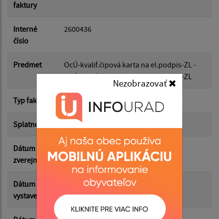
faktury
Dátum do:
Interné
2600436
číslo
Suma od:
Predmet
OcÚ-kvalif.čipová karta na el.podpis-ZL -
OcÚ-kvalif.čipová karta na el.podpis-ZL
Nezobrazovať
Suma do:
Typ faktúry
dodávateľská
Splatnosť
26.05.2026
Filtrovať
Reset
Dátum
13.05.2026
zverejnenia
Dátum
08.05.2026
vystavenia