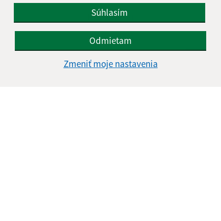
Súhlasím
IČO: 00327981
Odmietam
Zmeniť moje nastavenia
Informácie o stránke: