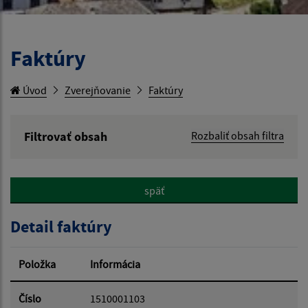
Faktúry
Úvod
Zverejňovanie
Faktúry
Filtrovať obsah
Rozbaliť obsah filtra
Hľadaný výraz:
späť
Hľadať v:
Detail faktúry
Typ dátumu:
Položka
Informácia
Dátum od:
Číslo
1510001103