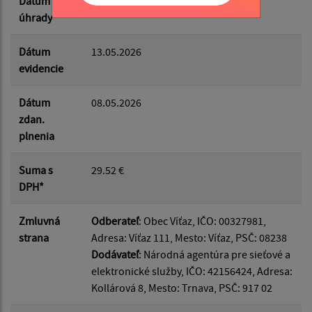
Dátum
14.05.2026
úhrady
Dátum
13.05.2026
evidencie
Dátum
08.05.2026
zdan.
plnenia
Suma s
29.52 €
DPH*
Zmluvná
Odberateľ
: Obec Víťaz, IČO: 00327981,
strana
Adresa: Víťaz 111, Mesto: Víťaz, PSČ: 08238
Dodávateľ
: Národná agentúra pre sieťové a
elektronické služby, IČO: 42156424, Adresa:
Kollárová 8, Mesto: Trnava, PSČ: 917 02