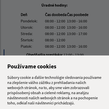
Úradné hodiny:
Deň
Čas doobeda
Čas poobede
Pondelok:
08:00 - 12:00
13:00 - 16:00
Utorok:
08:00 - 12:00
13:00 - 16:00
Streda:
08:00 - 12:00
13:00 - 17:00
Štvrtok:
08:00 - 12:00
Piatok:
08:00 - 12:00
13:00 - 16:00
Obedňajšia prestávka:
12:00 - 13:00
Používame cookies
Kontakt:
Súbory cookie a ďalšie technológie sledovania používame
Obecný úrad Víťaz
na zlepšenie vášho zážitku z prehliadania našich
Víťaz č. 111
webových stránok, na to, aby sme vám zobrazovali
082 38 Víťaz
prispôsobený obsah a cielené reklamy, na analýzu
návštevnosti našich webových stránok a na pochopenie
info@obecvitaz.sk
toho, odkiaľ naši návštevníci prichádzajú.
+421 51 7911 306