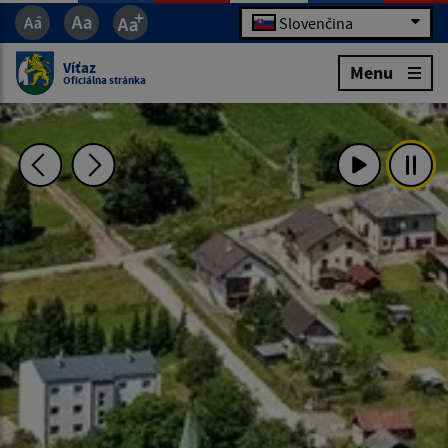
Slovenčina
Víťaz
Menu
Oficiálna stránka