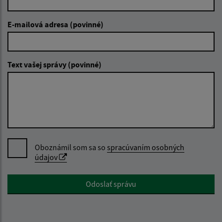
E-mailová adresa (povinné)
Text vašej správy (povinné)
Oboznámil som sa so
spracúvaním osobných
údajov
Google reCaptcha Response
Odoslať správu