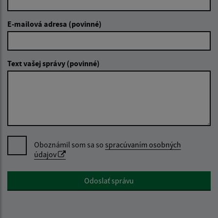
E-mailová adresa (povinné)
Text vašej správy (povinné)
Oboznámil som sa so
spracúvaním osobných
údajov
Google reCaptcha Response
Odoslať správu