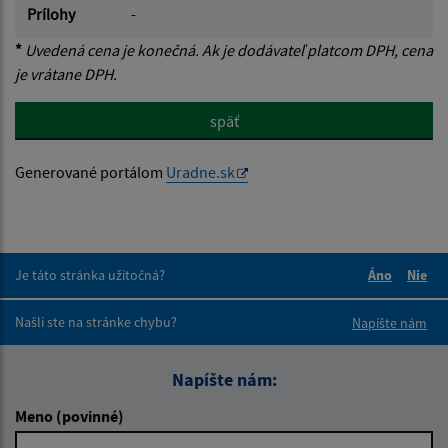
Prílohy
-
*
Uvedená cena je konečná. Ak je dodávateľ platcom DPH, cena
je vrátane DPH.
späť
Generované portálom
Uradne.sk
Je táto stránka užitočná?
Áno
Nie
Boli tieto 
Boli 
Našli ste na stránke chybu?
Napíšte nám
Napíšte nám:
Meno (povinné)