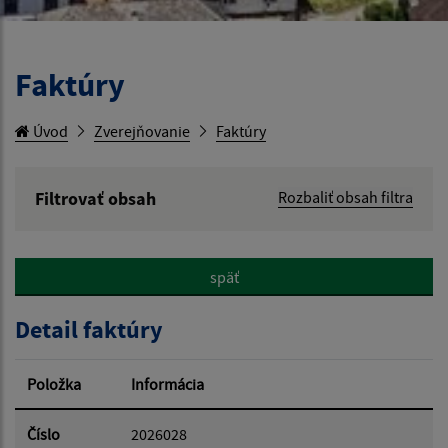
Faktúry
Úvod
Zverejňovanie
Faktúry
Filtrovať obsah
Rozbaliť obsah filtra
Hľadaný výraz:
späť
Hľadať v:
Detail faktúry
Typ dátumu:
Položka
Informácia
Dátum od:
Číslo
2026028