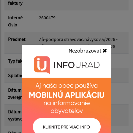
faktury
Dátum do:
Interné
2600479
číslo
Suma od:
Predmet
ZŠ-podpora stravovac.návykov 5/2026 -
ZŠ-podpora stravovac.návykov 5/2026
Nezobrazovať
Suma do:
Typ faktúry
dodávateľská
Splatnosť
12.06.2026
Filtrovať
Reset
Dátum
03.06.2026
zverejnenia
Dátum
29.05.2026
vystavenia