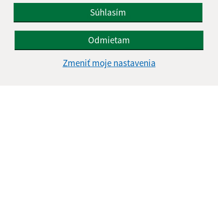
Súhlasím
IČO: 00327981
Odmietam
Zmeniť moje nastavenia
Informácie o stránke: