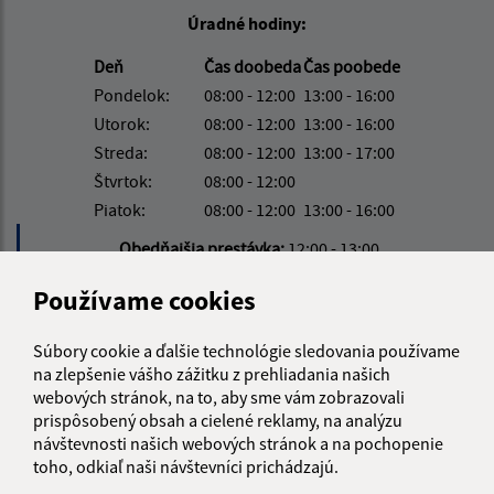
Úradné hodiny:
Deň
Čas doobeda
Čas poobede
Pondelok:
08:00 - 12:00
13:00 - 16:00
Utorok:
08:00 - 12:00
13:00 - 16:00
Streda:
08:00 - 12:00
13:00 - 17:00
Štvrtok:
08:00 - 12:00
Piatok:
08:00 - 12:00
13:00 - 16:00
Obedňajšia prestávka:
12:00 - 13:00
Používame cookies
Kontakt:
Súbory cookie a ďalšie technológie sledovania používame
Obecný úrad Víťaz
na zlepšenie vášho zážitku z prehliadania našich
Víťaz č. 111
webových stránok, na to, aby sme vám zobrazovali
082 38 Víťaz
prispôsobený obsah a cielené reklamy, na analýzu
návštevnosti našich webových stránok a na pochopenie
info@obecvitaz.sk
toho, odkiaľ naši návštevníci prichádzajú.
+421 51 7911 306