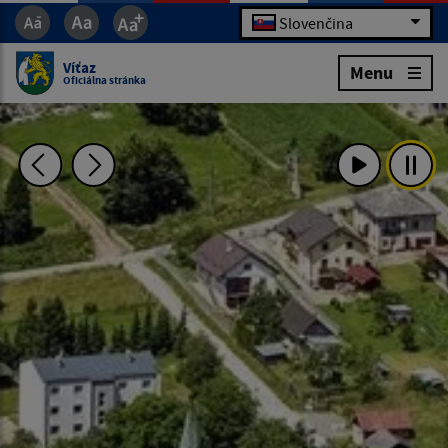
Slovenčina
Víťaz
Menu
Oficiálna stránka