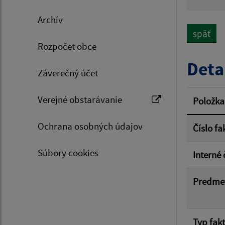
Hľadan
Archív
späť
Rozpočet obce
Typ dá
Deta
Záverečný účet
Suma 
Verejné obstarávanie
Položka
Ochrana osobných údajov
Číslo fa
Filtr
Súbory cookies
Interné 
Predme
Typ fak