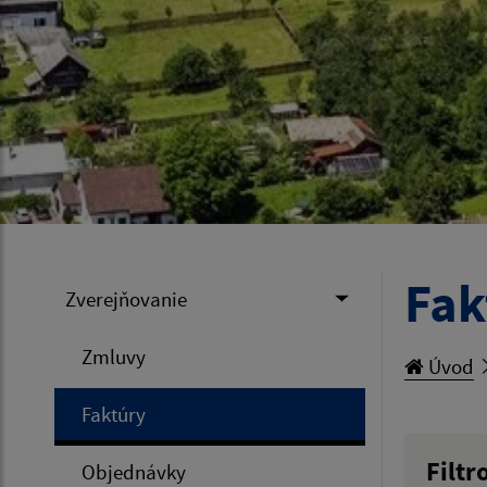
Fak
Zverejňovanie
Zmluvy
Úvod
Faktúry
Filtr
Objednávky