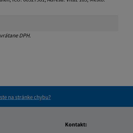
 vrátane DPH.
 ste na stránke chybu?
vás užitočné?
e pre vás užitočné?
Kontakt: