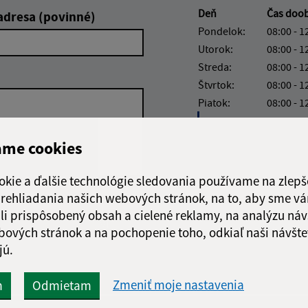
Deň
Čas doo
adresa (povinné)
Pondelok:
08:00 - 1
Utorok:
08:00 - 1
Streda:
08:00 - 1
Štvrtok:
08:00 - 1
Piatok:
08:00 - 1
Obedňajšia prestáv
ame cookies
okie a ďalšie technológie sledovania používame na zlepš
 prehliadania našich webových stránok, na to, aby sme v
Google reCaptcha Response
Odoslať
ch
li prispôsobený obsah a cielené reklamy, na analýzu náv
správu
bových stránok a na pochopenie toho, odkiaľ naši návšte
jú.
Zmeniť moje nastavenia
m
Odmietam