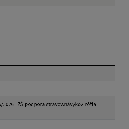
Hľadať v:
Dátum do:
Reset
5/2026 - ZŠ-podpora stravov.návykov-réžia