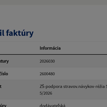
ý výraz:
tumu:
Dátum od:
il faktúry
od:
Suma do:
Informácia
ktury
2026030
ovať
číslo
2600480
t
ZŠ-podpora stravov.návykov-réžia 
5/2026
túry
dodávateľská