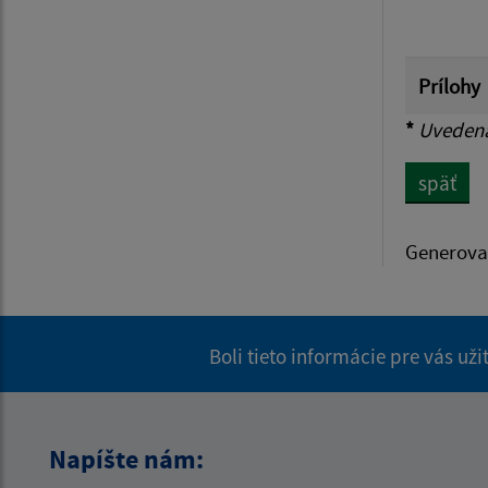
Prílohy
*
Uvedená 
späť
Generova
Boli tieto informácie pre vás už
Napíšte nám: