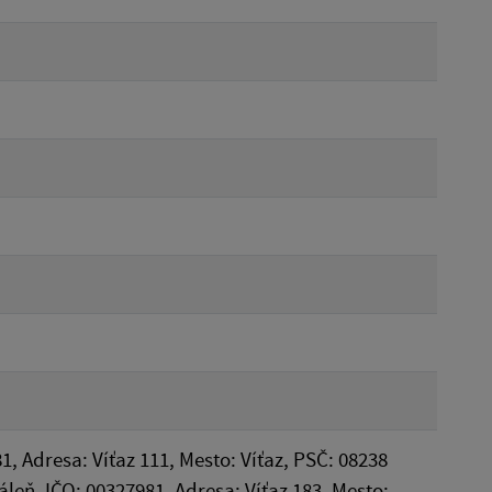
1, Adresa: Víťaz 111, Mesto: Víťaz, PSČ: 08238
dáleň, IČO: 00327981, Adresa: Víťaz 183, Mesto: