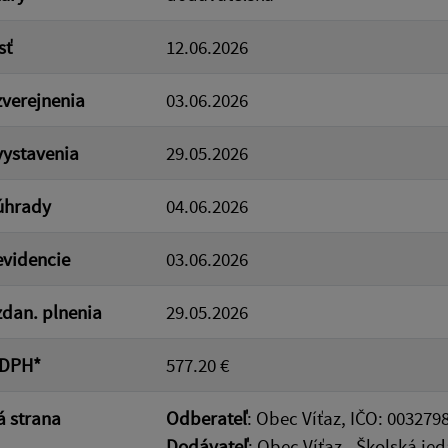
sť
12.06.2026
verejnenia
03.06.2026
ystavenia
29.05.2026
úhrady
04.06.2026
videncie
03.06.2026
dan. plnenia
29.05.2026
 DPH*
577.20 €
 strana
Odberateľ
: Obec Víťaz, IČO: 0032798
Dodávateľ
: Obec Víťaz - Školská je