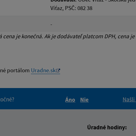
Víťaz, PSČ: 082 38
-
cena je konečná. Ak je dodávateľ platcom DPH, cena je
né portálom
Uradne.sk
itočné?
Našli
Áno
Nie
Boli tieto informácie pre 
Boli tieto informáci
Úradné hodiny: