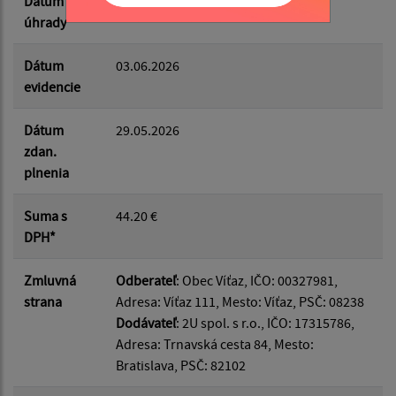
Dátum
04.06.2026
úhrady
Dátum
03.06.2026
evidencie
Dátum
29.05.2026
zdan.
plnenia
Suma s
44.20 €
DPH*
Zmluvná
Odberateľ
: Obec Víťaz, IČO: 00327981,
strana
Adresa: Víťaz 111, Mesto: Víťaz, PSČ: 08238
Dodávateľ
: 2U spol. s r.o., IČO: 17315786,
Adresa: Trnavská cesta 84, Mesto:
Bratislava, PSČ: 82102