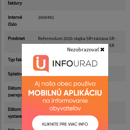
faktury
Dátum do:
Interné
2600481
číslo
Suma od:
Predmet
Referendum 2026-vlajka SR+zástava SR -
Referendum 2026-vlajka SR+zástava SR
Nezobrazovať
Suma do:
Typ faktúry
dodávateľská
Splatnosť
10.06.2026
Filtrovať
Reset
Dátum
03.06.2026
zverejnenia
Dátum
29.05.2026
vystavenia