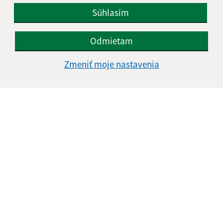
Súhlasím
IČO: 00327981
Odmietam
Zmeniť moje nastavenia
Informácie o stránke: