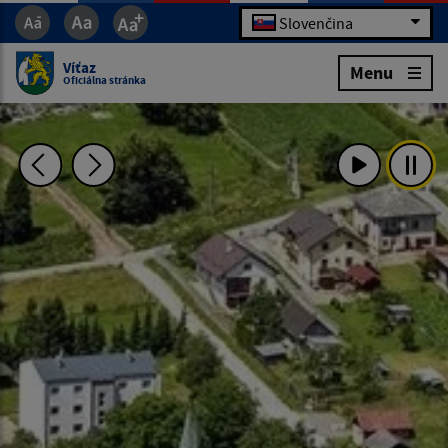
Slovenčina
Víťaz
Menu
Oficiálna stránka