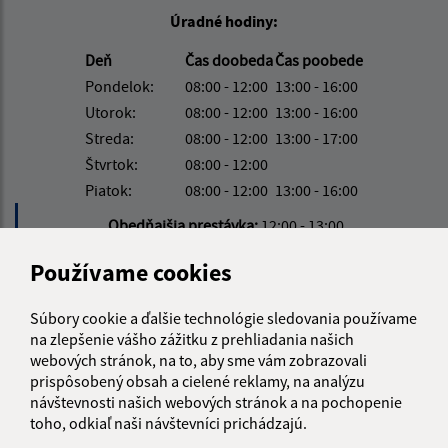
Úradné hodiny:
Deň
Čas doobeda
Čas poobede
Pondelok:
08:00 - 12:00
13:00 - 16:00
Utorok:
08:00 - 12:00
13:00 - 16:00
Streda:
08:00 - 12:00
13:00 - 17:00
Štvrtok:
08:00 - 12:00
Piatok:
08:00 - 12:00
13:00 - 16:00
Obedňajšia prestávka:
12:00 - 13:00
Používame cookies
Kontakt:
Súbory cookie a ďalšie technológie sledovania používame
Obecný úrad Víťaz
na zlepšenie vášho zážitku z prehliadania našich
Víťaz č. 111
webových stránok, na to, aby sme vám zobrazovali
082 38 Víťaz
prispôsobený obsah a cielené reklamy, na analýzu
návštevnosti našich webových stránok a na pochopenie
info@obecvitaz.sk
toho, odkiaľ naši návštevníci prichádzajú.
+421 51 7911 306