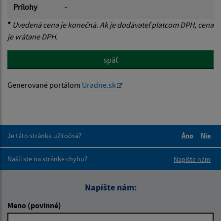
Prílohy
-
*
Uvedená cena je konečná. Ak je dodávateľ platcom DPH, cena
je vrátane DPH.
späť
Generované portálom
Uradne.sk
Je táto stránka užitočná?
Áno
Nie
Boli tieto 
Boli 
Našli ste na stránke chybu?
Napíšte nám
Napíšte nám:
Meno (povinné)