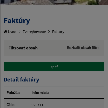
Faktúry
Úvod
Zverejňovanie
Faktúry
Filtrovať obsah
Rozbaliť obsah filtra
Hľadaný výraz:
späť
Hľadať v:
Detail faktúry
Typ dátumu:
Položka
Informácia
Dátum od:
Číslo
026744