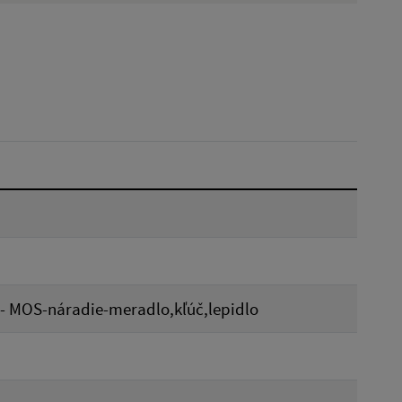
Dátum do:
Reset
- MOS-náradie-meradlo,kľúč,lepidlo