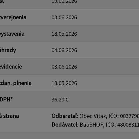
sť
09.06.2026
verejnenia
03.06.2026
ystavenia
18.05.2026
úhrady
04.06.2026
videncie
03.06.2026
dan. plnenia
18.05.2026
 DPH*
36.20 €
 strana
Odberateľ
: Obec Víťaz, IČO: 0032798
Dodávateľ
: BauSHOP, IČO: 48008311,