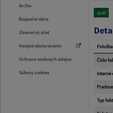
Archív
späť
Rozpočet obce
Typ dá
Deta
Záverečný účet
Suma 
Verejné obstarávanie
Položka
Ochrana osobných údajov
Číslo fa
Filtr
Súbory cookies
Interné 
Predme
Typ fak