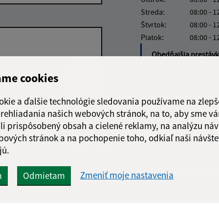
Streda:
08:00 - 1
Štvrtok:
08:00 - 1
Piatok:
08:00 - 1
Obedňajšia prestáv
ame cookies
okie a ďalšie technológie sledovania používame na zlepš
Google reCaptcha Response
 prehliadania našich webových stránok, na to, aby sme v
Odoslať
ch
správu
li prispôsobený obsah a cielené reklamy, na analýzu náv
bových stránok a na pochopenie toho, odkiaľ naši návšte
jú.
Zmeniť moje nastavenia
m
Odmietam