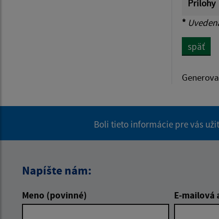
Prílohy
*
Uvedená 
späť
Generova
Boli tieto informácie pre vás už
Napíšte nám:
Meno (povinné)
E-mailová 