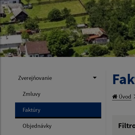
Fak
Zverejňovanie
Zmluvy
Úvod
Faktúry
Filtr
Objednávky
Hľadan