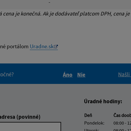
-
cena je konečná. Ak je dodávateľ platcom DPH, cena je
né portálom
Uradne.sk
itočné?
Našli
Áno
Nie
Boli tieto informácie pre 
Boli tieto informáci
Úradné hodiny:
Deň
Čas doo
adresa (povinné)
Pondelok:
08:00 - 1
Utorok:
08:00 - 1