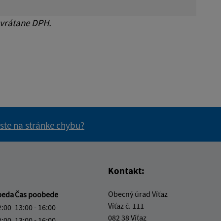
 vrátane DPH.
 ste na stránke chybu?
vás užitočné?
e pre vás užitočné?
Kontakt:
Obecný úrad Víťaz
beda
Čas poobede
Víťaz č. 111
2:00
13:00 - 16:00
082 38 Víťaz
2:00
13:00 - 16:00