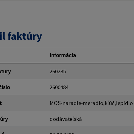
tumu:
Dátum od:
il faktúry
od:
Suma do:
Informácia
ktury
260285
ovať
číslo
2600484
t
MOS-náradie-meradlo,kľúč,lepidlo 
túry
dodávateľská