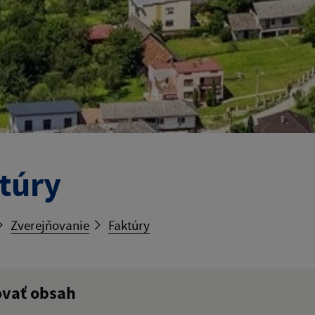
túry
Zverejňovanie
Faktúry
ovať obsah
ý výraz: