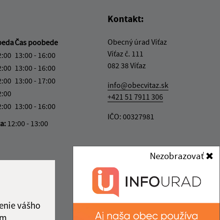
Kontakt:
Obecný úrad Víťaz
beda
Čas poobede
Víťaz č. 111
2:00
13:00 - 16:00
082 38 Víťaz
2:00
13:00 - 16:00
2:00
13:00 - 17:00
info@obecvitaz.sk
2:00
+421 51 7911 306
2:00
13:00 - 16:00
IČO: 00327981
ka:
12:00 - 13:00
Nezobrazovať
enie vášho
ám