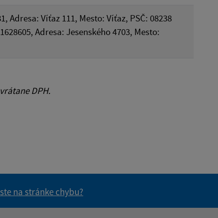
1, Adresa: Víťaz 111, Mesto: Víťaz, PSČ: 08238
: 31628605, Adresa: Jesenského 4703, Mesto:
 vrátane DPH.
 ste na stránke chybu?
vás užitočné?
e pre vás užitočné?