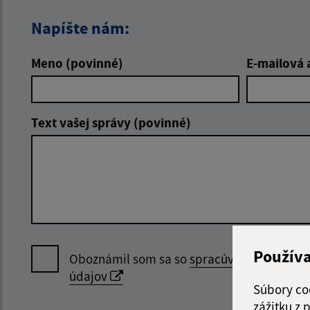
Napíšte nám:
Meno (povinné)
E-mailová 
Text vašej správy (povinné)
Použív
Oboznámil som sa so
spracúvaním osobný
údajov
Súbory co
zážitku z