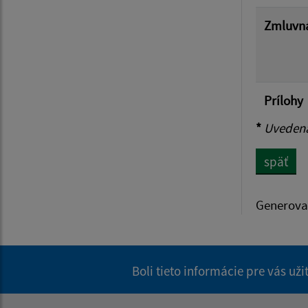
Zmluvná
Prílohy
*
Uvedená 
späť
Generova
Boli tieto informácie pre vás už