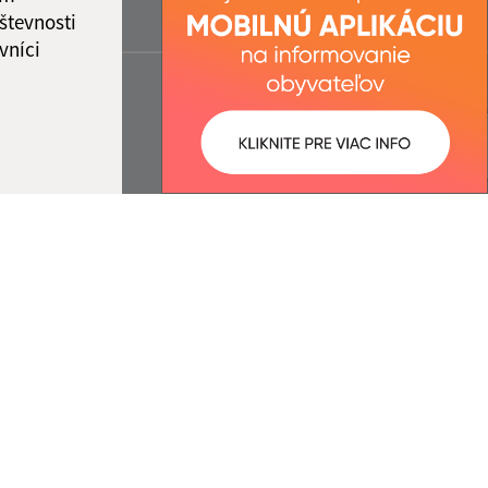
števnosti
vníci
ované:
Správca obsahu: