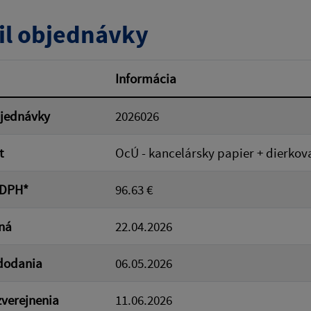
tumu:
Dátum od:
il objednávky
od:
Suma do:
Informácia
bjednávky
2026026
ovať
t
OcÚ - kancelársky papier + dierkov
 DPH*
96.63 €
ná
22.04.2026
dodania
06.05.2026
verejnenia
11.06.2026