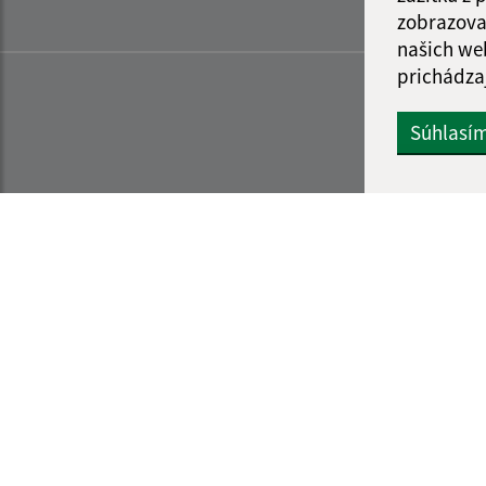
zobrazova
našich we
prichádza
Súhlasí
Informácie o stránke:
Navigácia: