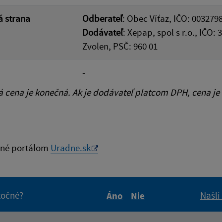
 strana
Odberateľ
: Obec Víťaz, IČO: 0032798
Dodávateľ
: Xepap, spol s r.o., IČO
Zvolen, PSČ: 960 01
-
cena je konečná. Ak je dodávateľ platcom DPH, cena je
né portálom
Uradne.sk
itočné?
Našli
Áno
Nie
Boli tieto informácie pre 
Boli tieto informáci