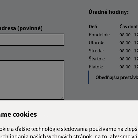
Úradné hodiny:
Deň
Čas doo
adresa (povinné)
Pondelok:
08:00 - 1
Utorok:
08:00 - 1
Streda:
08:00 - 1
Štvrtok:
08:00 - 1
Piatok:
08:00 - 1
Obedňajšia prestáv
Google reCaptcha Response
ame cookies
Odoslať
ch
správu
okie a ďalšie technológie sledovania používame na zlepš
 prehliadania našich webových stránok, na to, aby sme v