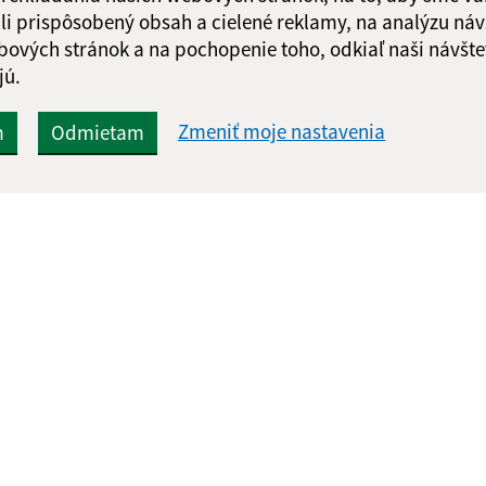
li prispôsobený obsah a cielené reklamy, na analýzu náv
bových stránok a na pochopenie toho, odkiaľ naši návšte
jú.
Zmeniť moje nastavenia
m
Odmietam
Rýchle odkazy:
Aktualiz