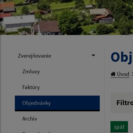
Ob
Zverejňovanie
Zmluvy
Úvod
Faktúry
Filtr
Objednávky
Hľadan
Archív
späť