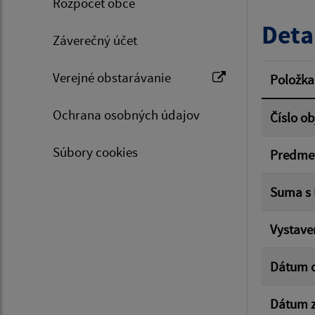
Rozpočet obce
Typ dá
Deta
Záverečný účet
Suma 
Verejné obstarávanie
Položka
Ochrana osobných údajov
Číslo o
Filtr
Súbory cookies
Predme
Suma s
Vystave
Dátum 
Dátum z