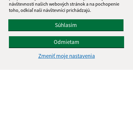
návštevnosti našich webových stránok a na pochopenie
toho, odkiaľ naši návštevníci prichádzajú.
Súhlasím
Odmietam
Zmeniť moje nastavenia
Informácie o stránke:
Vyhlásenie o prístupnosti
Autorské práva
Ochrana osobných údajov