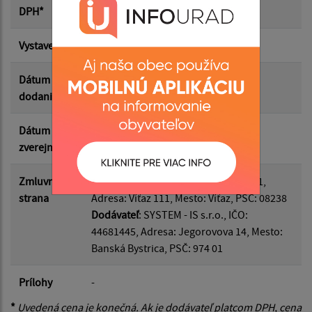
Suma od:
DPH*
Vystavená
22.04.2026
Suma do:
Dátum
06.05.2026
dodania
Filtrovať
Reset
Dátum
11.06.2026
zverejnenia
Zmluvná
Odberateľ
: Obec Víťaz, IČO: 00327981,
strana
Adresa: Víťaz 111, Mesto: Víťaz, PSČ: 08238
Dodávateľ
: SYSTEM - IS s.r.o., IČO:
44681445, Adresa: Jegorovova 14, Mesto:
Banská Bystrica, PSČ: 974 01
Prílohy
-
*
Uvedená cena je konečná. Ak je dodávateľ platcom DPH, cena