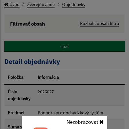
Úvod
Zverejňovanie
Objednávky
Filtrovať obsah
Rozbaliť obsah filtra
Hľadaný výraz:
späť
Hľadať v:
Detail objednávky
Typ dátumu:
Položka
Informácia
Dátum od:
Číslo
2026027
objednávky
Dátum do:
Predmet
Podpora pre dochádzkový systém
Nezobrazovať
Suma s
479.33 €