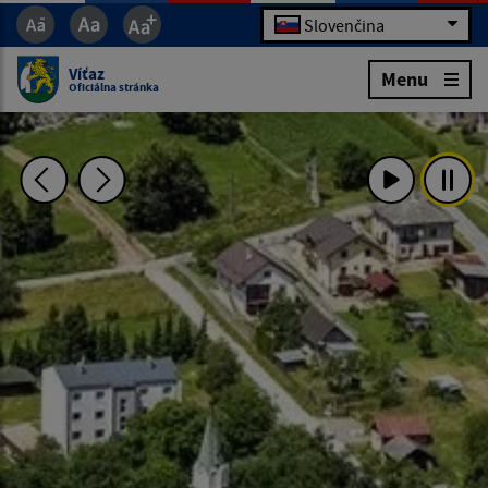
Slovenčina
Víťaz
Menu
Oficiálna stránka