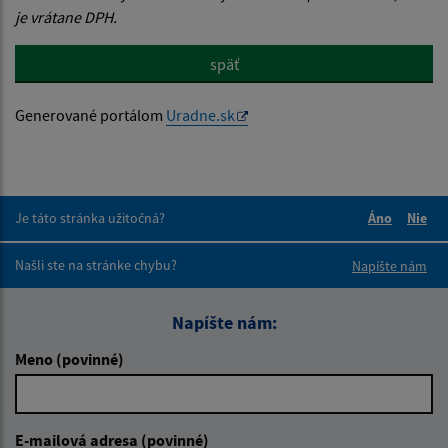
je vrátane DPH.
späť
Generované portálom
Uradne.sk
Je táto stránka užitočná?
Áno
Nie
Boli tieto 
Boli 
Našli ste na stránke chybu?
Napíšte nám
Napíšte nám:
Meno (povinné)
E-mailová adresa (povinné)