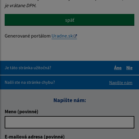
je vrátane DPH.
späť
Generované portálom
Uradne.sk
Je táto stránka užitočná?
Áno
Nie
Boli tieto 
Boli 
Našli ste na stránke chybu?
Napíšte nám
Napíšte nám:
Meno (povinné)
E-mailová adresa (povinné)