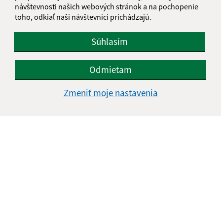
návštevnosti našich webových stránok a na pochopenie
toho, odkiaľ naši návštevníci prichádzajú.
Súhlasím
Odmietam
Zmeniť moje nastavenia
Informácie o stránke:
Vyhlásenie o prístupnosti
Autorské práva
Ochrana osobných údajov