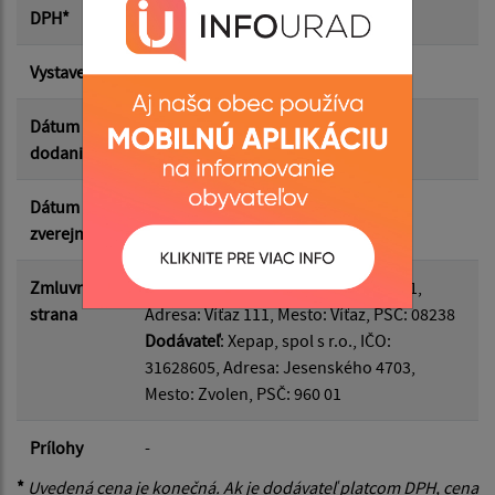
Suma od:
DPH*
Vystavená
14.05.2026
Suma do:
Dátum
28.05.2026
dodania
Filtrovať
Reset
Dátum
11.06.2026
zverejnenia
Zmluvná
Odberateľ
: Obec Víťaz, IČO: 00327981,
strana
Adresa: Víťaz 111, Mesto: Víťaz, PSČ: 08238
Dodávateľ
: Xepap, spol s r.o., IČO:
31628605, Adresa: Jesenského 4703,
Mesto: Zvolen, PSČ: 960 01
Prílohy
-
*
Uvedená cena je konečná. Ak je dodávateľ platcom DPH, cena