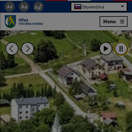
Slovenčina
Víťaz
Menu
Oficiálna stránka