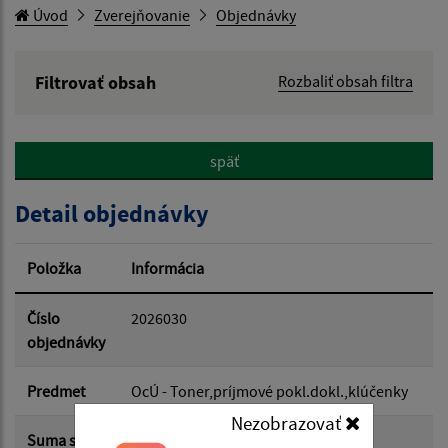
Úvod
Zverejňovanie
Objednávky
Filtrovať obsah
Rozbaliť obsah filtra
Hľadaný výraz:
späť
Hľadať v:
Detail objednávky
Typ dátumu:
Položka
Informácia
Dátum od:
Číslo
2026030
objednávky
Dátum do:
Predmet
OcÚ - Toner,príjmové pokl.dokl.,klúčenky
Nezobrazovať
Suma s
49.52 €