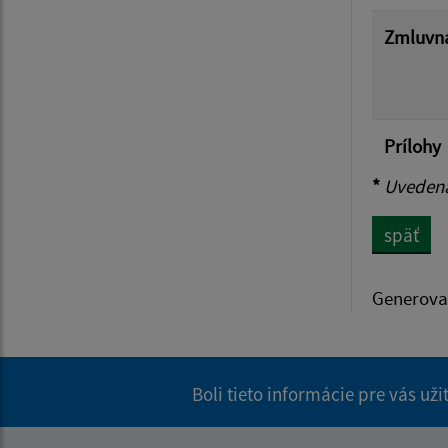
Zmluvná
Prílohy
*
Uvedená 
späť
Generova
Boli tieto informácie pre vás už