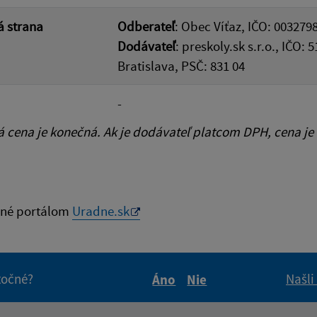
 strana
Odberateľ
: Obec Víťaz, IČO: 0032798
Dodávateľ
: preskoly.sk s.r.o., IČO
Bratislava, PSČ: 831 04
-
cena je konečná. Ak je dodávateľ platcom DPH, cena je
né portálom
Uradne.sk
itočné?
Našli
Áno
Nie
Boli tieto informácie pre 
Boli tieto informáci