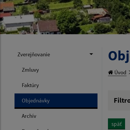
Ob
Zverejňovanie
Zmluvy
Úvod
Faktúry
Filtr
Objednávky
Hľadan
Archív
späť