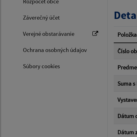
Rozpočet obce
Typ dá
Deta
Záverečný účet
Suma 
Verejné obstarávanie
Položka
Ochrana osobných údajov
Číslo o
Filtr
Súbory cookies
Predme
Suma s
Vystave
Dátum 
Dátum z