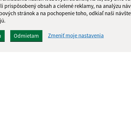
li prispôsobený obsah a cielené reklamy, na analýzu náv
bových stránok a na pochopenie toho, odkiaľ naši návšte
jú.
Zmeniť moje nastavenia
m
Odmietam
Rýchle odkazy:
Aktualiz