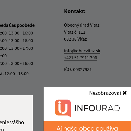
Kontakt:
Obecný úrad Víťaz
beda
Čas poobede
Víťaz č. 111
2:00
13:00 - 16:00
082 38 Víťaz
2:00
13:00 - 16:00
2:00
13:00 - 17:00
info@obecvitaz.sk
2:00
+421 51 7911 306
2:00
13:00 - 16:00
IČO: 00327981
ka:
12:00 - 13:00
Nezobrazovať
enie vášho
ám