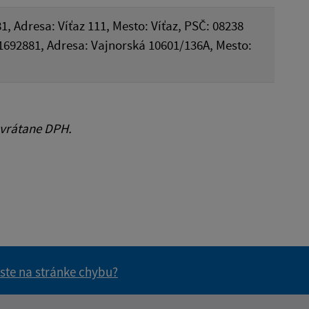
1, Adresa: Víťaz 111, Mesto: Víťaz, PSČ: 08238
: 51692881, Adresa: Vajnorská 10601/136A, Mesto:
 vrátane DPH.
 ste na stránke chybu?
vás užitočné?
e pre vás užitočné?