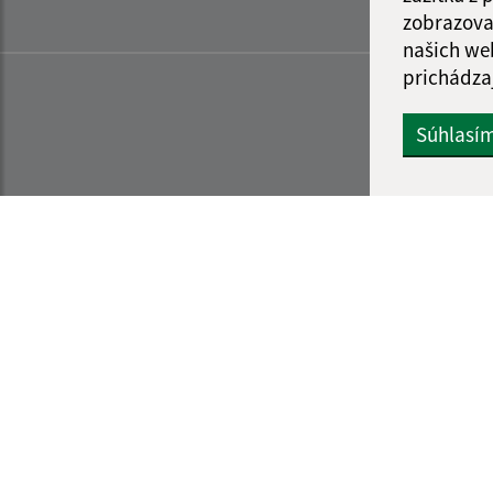
zobrazova
našich we
prichádza
Súhlasí
Informácie o stránke:
Navigácia: