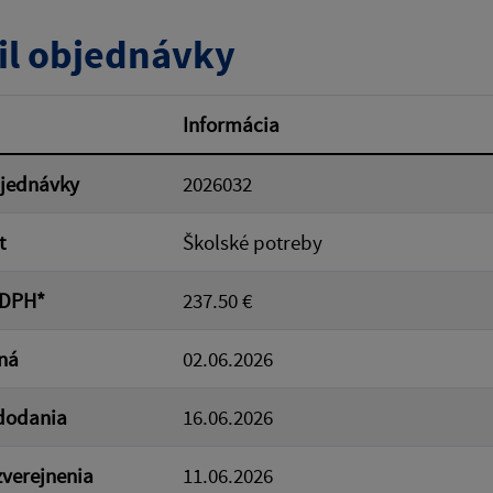
tumu:
Dátum od:
il objednávky
od:
Suma do:
Informácia
bjednávky
2026032
ovať
t
Školské potreby
 DPH*
237.50 €
ná
02.06.2026
dodania
16.06.2026
verejnenia
11.06.2026