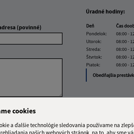
Úradné hodiny:
Deň
Čas doo
adresa (povinné)
Pondelok:
08:00 - 1
Utorok:
08:00 - 1
Streda:
08:00 - 1
Štvrtok:
08:00 - 1
Piatok:
08:00 - 1
Obedňajšia prestáv
Google reCaptcha Response
ame cookies
Odoslať
ch
správu
okie a ďalšie technológie sledovania používame na zlepš
 prehliadania našich webových stránok, na to, aby sme v