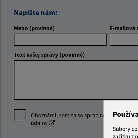
Napíšte nám:
Meno (povinné)
E-mailová 
Text vašej správy (povinné)
Použív
Oboznámil som sa so
spracúvaním osobný
údajov
Súbory co
zážitku z