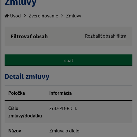
Zmluvy
Úvod
Zverejňovanie
Zmluvy
Filtrovať obsah
Rozbaliť obsah filtra
Hľadaný výraz:
späť
Hľadať v:
Detail zmluvy
Typ dátumu:
Položka
Informácia
Dátum od:
Číslo
ZoD-PD-BD II.
zmluvy/dodatku
Dátum do:
Názov
Zmluva o dielo