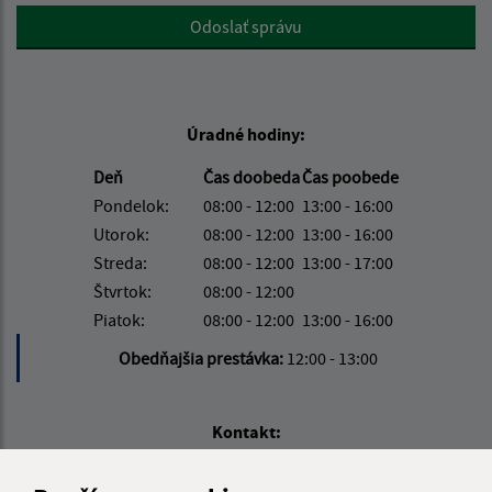
Google reCaptcha Response
Odoslať správu
Úradné hodiny:
Deň
Čas doobeda
Čas poobede
Pondelok:
08:00 - 12:00
13:00 - 16:00
Utorok:
08:00 - 12:00
13:00 - 16:00
Streda:
08:00 - 12:00
13:00 - 17:00
Štvrtok:
08:00 - 12:00
Piatok:
08:00 - 12:00
13:00 - 16:00
Obedňajšia prestávka:
12:00 - 13:00
Kontakt:
Obecný úrad Víťaz