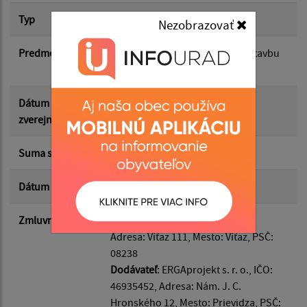
Typ
Hlavná zmluva
Nezobrazovať
Suma od:
Predmet
projektová dokumentácia pre stavbu
Bytový dom II.
Suma do:
Dátum
17.04.2026
zverejnenia
Typ:
Suma s DPH*
31 119.00 €
Dátum uzavretia
03.02.2026
Filtrovať
Reset
Zmluvná strana
Odberateľ
: Víťaz, IČO: 00327981,
Adresa: Víťaz 111, Mesto: Víťaz, PSČ:
08238
Dodávateľ
: ERGAprojekt s. r. o., IČO:
46935452, Adresa: Nám. J. C.
Hronského 12, Mesto: Prievidza, PSČ: