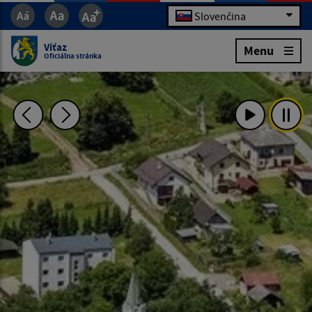
Slovenčina
Víťaz
Menu
Oficiálna stránka