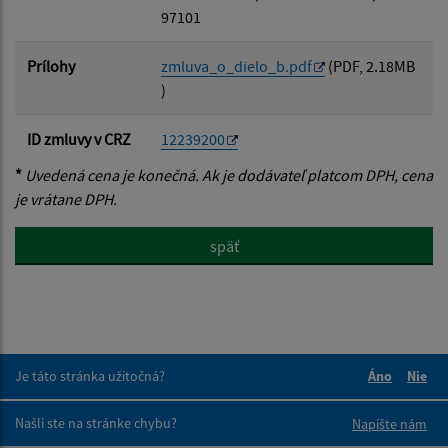
97101
Prílohy
zmluva_o_dielo_b.pdf
(PDF, 2.18MB
)
ID zmluvy v CRZ
12239200
*
Uvedená cena je konečná. Ak je dodávateľ platcom DPH, cena
je vrátane DPH.
späť
Je táto stránka užitočná?
Áno
Nie
Boli tieto 
Boli 
Našli ste na stránke chybu?
Napíšte nám