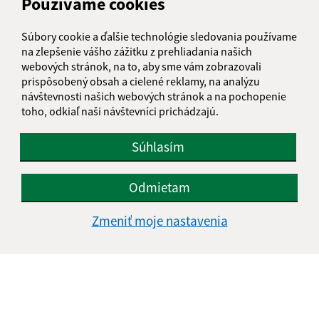
Používame cookies
Víťaz č. 111
082 38 Víťaz
Súbory cookie a ďalšie technológie sledovania používame
info@obecvitaz.sk
na zlepšenie vášho zážitku z prehliadania našich
webových stránok, na to, aby sme vám zobrazovali
+421 51 7911 306
prispôsobený obsah a cielené reklamy, na analýzu
návštevnosti našich webových stránok a na pochopenie
IČO: 00327981
toho, odkiaľ naši návštevníci prichádzajú.
Súhlasím
Odmietam
Zmeniť moje nastavenia