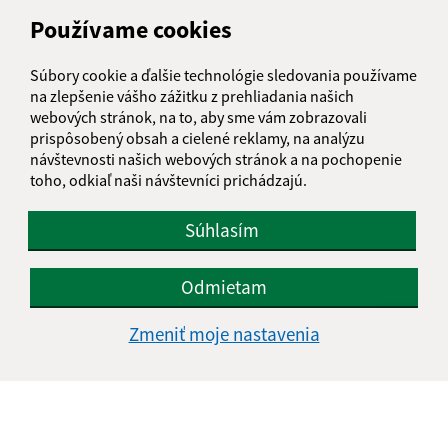
Obecný úrad Víťaz
Používame cookies
Víťaz č. 111
082 38 Víťaz
Súbory cookie a ďalšie technológie sledovania používame
na zlepšenie vášho zážitku z prehliadania našich
info@obecvitaz.sk
webových stránok, na to, aby sme vám zobrazovali
+421 51 7911 306
prispôsobený obsah a cielené reklamy, na analýzu
návštevnosti našich webových stránok a na pochopenie
IČO: 00327981
toho, odkiaľ naši návštevníci prichádzajú.
Súhlasím
Odmietam
Zmeniť moje nastavenia