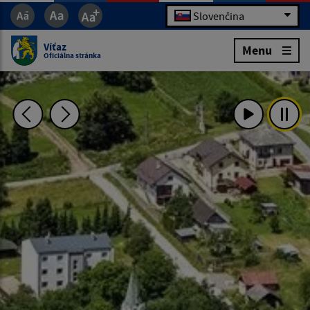
Slovenčina
Víťaz
Menu
Oficiálna stránka