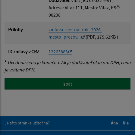
Dodávateľ
: Víťaz, IČO: 00327981,
Adresa: Víťaz 111, Mesto: Víťaz, PSČ:
08238
Prílohy
zmluva_cvc_na_rok_2026-
mesto_presov...
(PDF, 175.62KB )
ID zmluvy v CRZ
12263883
*
Uvedená cena je konečná. Ak je dodávateľ platcom DPH, cena
je vrátane DPH.
späť
Je táto stránka užitočná?
Áno
Nie
Boli tieto 
Boli 