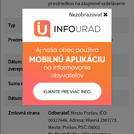
prostriedkov na záujmové vzdelávanie
detí
Nezobrazovať
Suma od:
Typ
Hlavná zmluva
Suma do:
Predmet
finančný príspevok na záujmové
vzdelávanie detí
Typ:
Dátum
23.04.2026
zverejnenia
Suma s DPH*
150.00 €
Filtrovať
Reset
Dátum uzavretia
10.04.2026
Zmluvná strana
Odberateľ
: Mesto Prešov, IČO:
00327646, Adresa: Hlavná 2907/73,
Mesto: Prešov, PSČ: 08001