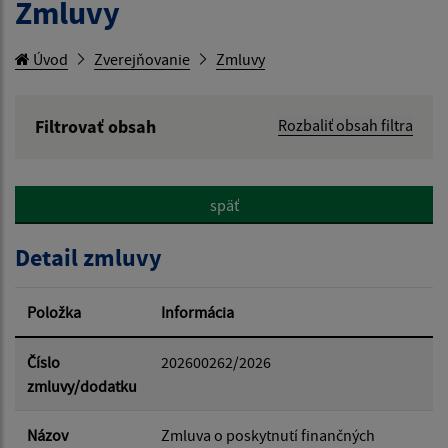
Zmluvy
Úvod
Zverejňovanie
Zmluvy
Filtrovať obsah
Rozbaliť obsah filtra
Hľadaný výraz:
späť
Hľadať v:
Detail zmluvy
Typ dátumu:
Položka
Informácia
Dátum od:
Číslo
202600262/2026
zmluvy/dodatku
Dátum do:
Názov
Zmluva o poskytnutí finančných