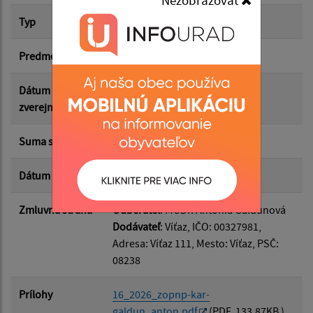
Nezobrazovať
Suma od:
Typ
Hlavná zmluva
Predmet
prenájom Viacúčelovej sály
Suma do:
Dátum
13.05.2026
zverejnenia
Typ:
Suma s DPH*
100.00 €
Dátum uzavretia
07.05.2026
Filtrovať
Reset
Zmluvná strana
Odberateľ
: MUDr. Antónia Galdunová
Dodávateľ
: Víťaz, IČO: 00327981,
Adresa: Víťaz 111, Mesto: Víťaz, PSČ:
08238
Prílohy
16_2026_zopnp-kar-
galdun_anton.pdf
(PDF, 133.87KB )