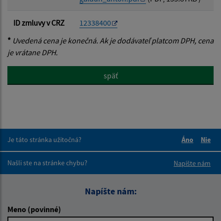
ID zmluvy v CRZ
12338400
*
Uvedená cena je konečná. Ak je dodávateľ platcom DPH, cena
je vrátane DPH.
späť
Je táto stránka užitočná?
Áno
Nie
Boli tieto 
Boli 
Našli ste na stránke chybu?
Napíšte nám
Napíšte nám:
Meno (povinné)