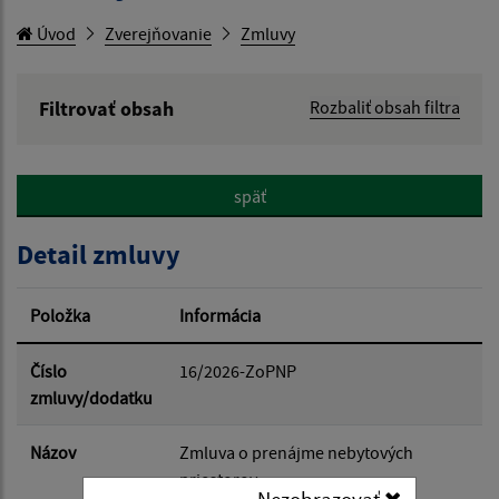
Úvod
Zverejňovanie
Zmluvy
Filtrovať obsah
Rozbaliť obsah filtra
Hľadaný výraz:
späť
Hľadať v:
Detail zmluvy
Typ dátumu:
Položka
Informácia
Dátum od:
Číslo
16/2026-ZoPNP
zmluvy/dodatku
Dátum do:
Názov
Zmluva o prenájme nebytových
priestorov