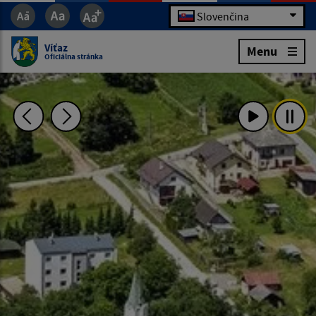
Slovenčina
Víťaz
Menu
Oficiálna stránka