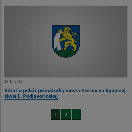
13.10.2017
Súťaž o pohár primátorky mesta Prešov na Spojenej
škole Ľ. Podjavorinskej
1
2
>