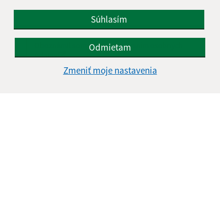
Súhlasím
Oboznámil som sa so
spracúvaním osobných
Odmietam
údajov
Zmeniť moje nastavenia
Google reCaptcha Response
Odoslať správu
Úradné hodiny:
Deň
Čas doobeda
Čas poobede
Pondelok:
08:00 - 12:00
13:00 - 16:00
Utorok:
08:00 - 12:00
13:00 - 16:00
Streda:
08:00 - 12:00
13:00 - 17:00
Štvrtok:
08:00 - 12:00
Piatok:
08:00 - 12:00
13:00 - 16:00