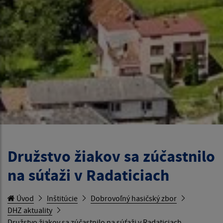
Družstvo žiakov sa zúčastnilo
na súťaži v Radaticiach
Úvod
Inštitúcie
Dobrovoľný hasičský zbor
DHZ aktuality
Družstvo žiakov sa zúčastnilo na súťaži v Radaticiach