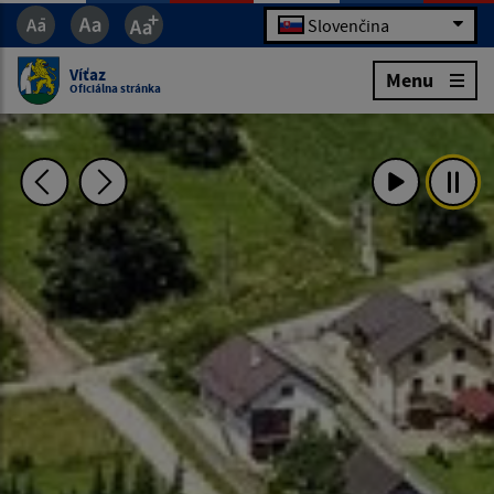
Slovenčina
Víťaz
Menu
Oficiálna stránka