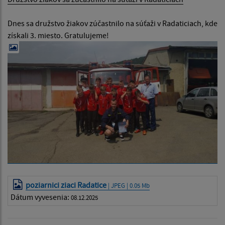
Dnes sa družstvo žiakov zúčastnilo na súťaži v Radaticiach, kde
získali 3. miesto. Gratulujeme!
poziarnici ziaci Radatice
| JPEG | 0.05 Mb
Dátum vyvesenia:
08.12.2025