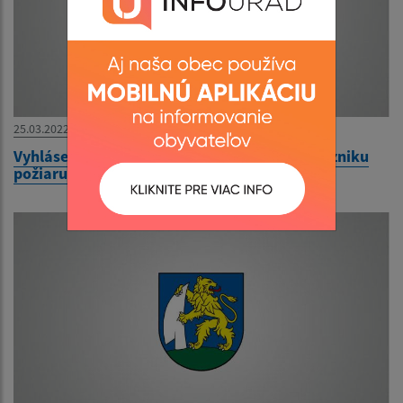
25.03.2022
Vyhlásenie času zvýšeného nebezpečenstva vzniku
požiaru