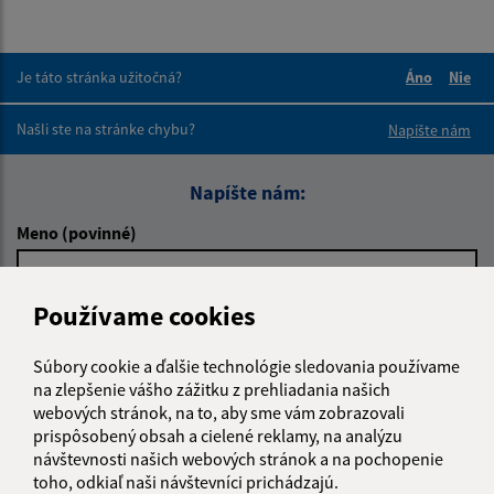
Je táto stránka užitočná?
Áno
Nie
Boli tieto 
Boli 
Našli ste na stránke chybu?
Napíšte nám
Napíšte nám:
Meno (povinné)
Používame cookies
E-mailová adresa (povinné)
Súbory cookie a ďalšie technológie sledovania používame
na zlepšenie vášho zážitku z prehliadania našich
Text vašej správy (povinné)
webových stránok, na to, aby sme vám zobrazovali
prispôsobený obsah a cielené reklamy, na analýzu
návštevnosti našich webových stránok a na pochopenie
toho, odkiaľ naši návštevníci prichádzajú.