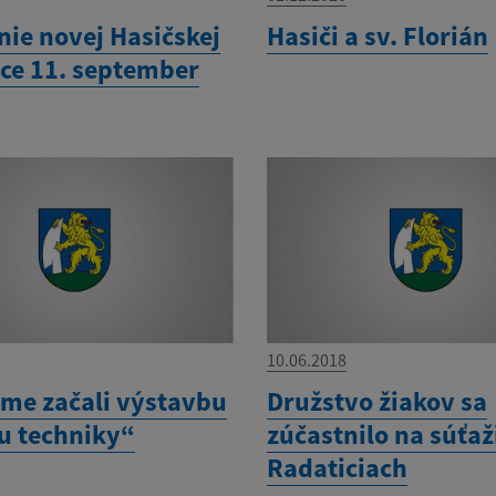
nie novej Hasičskej
Hasiči a sv. Florián
ice 11. september
10.06.2018
sme začali výstavbu
Družstvo žiakov sa
u techniky“
zúčastnilo na súťaž
Radaticiach