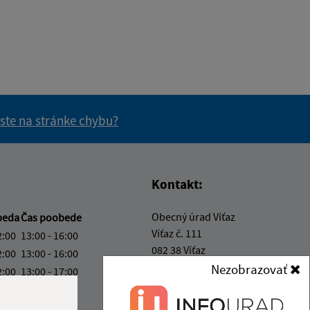
 ste na stránke chybu?
vás užitočné?
e pre vás užitočné?
Kontakt:
Obecný úrad Víťaz
beda
Čas poobede
Víťaz č. 111
2:00
13:00 - 16:00
082 38 Víťaz
2:00
13:00 - 16:00
Nezobrazovať
2:00
13:00 - 17:00
info@obecvitaz.sk
2:00
+421 51 7911 306
2:00
13:00 - 16:00