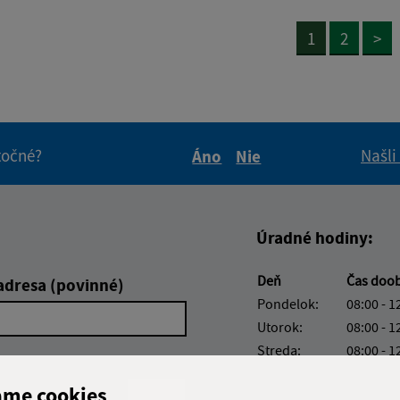
1
2
>
itočné?
Našli
Áno
Nie
Boli tieto informácie pre 
Boli tieto informáci
Úradné hodiny:
Deň
Čas doo
adresa (povinné)
Pondelok:
08:00 - 1
Utorok:
08:00 - 1
Streda:
08:00 - 1
Štvrtok:
08:00 - 1
ame cookies
Piatok:
08:00 - 1