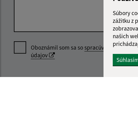
Súbory co
zážitku z
zobrazova
našich we
prichádza
Oboznámil som sa so
spracúvaním osobný
údajov
Súhlasí