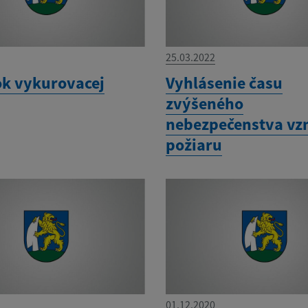
25.03.2022
ok vykurovacej
Vyhlásenie času
zvýšeného
nebezpečenstva vz
požiaru
01.12.2020