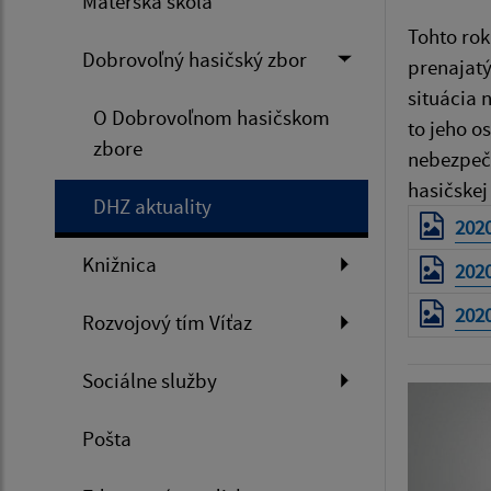
Materská škola
Tohto rok
Dobrovoľný hasičský zbor
prenajatý
situácia 
O Dobrovoľnom hasičskom
to jeho o
zbore
nebezpečn
hasičskej
DHZ aktuality
202
Knižnica
202
202
Rozvojový tím Víťaz
Sociálne služby
Pošta