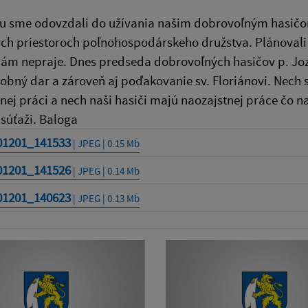
u sme odovzdali do užívania našim dobrovoľným hasičom
ch priestoroch poľnohospodárskeho družstva. Plánovali 
nám nepraje. Dnes predseda dobrovoľných hasičov p. Joze
sobný dar a zároveň aj poďakovanie sv. Floriánovi. Nech s
ej práci a nech naši hasiči majú naozajstnej práce čo n
 súťaži. Baloga
01201_141533
| JPEG | 0.15 Mb
01201_141526
| JPEG | 0.14 Mb
01201_140623
| JPEG | 0.13 Mb