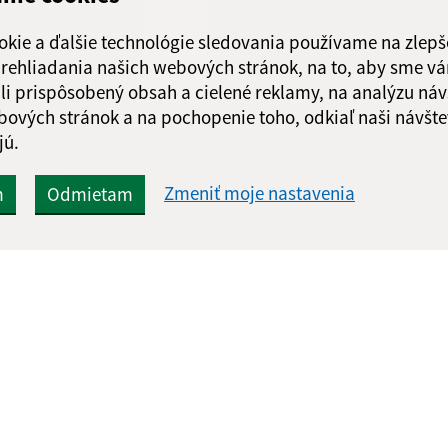
Obedňajšia prestáv
okie a ďalšie technológie sledovania používame na zlepš
 prehliadania našich webových stránok, na to, aby sme v
li prispôsobený obsah a cielené reklamy, na analýzu náv
bových stránok a na pochopenie toho, odkiaľ naši návšte
jú.
Google reCaptcha Response
Odoslať
ch
správu
Zmeniť moje nastavenia
m
Odmietam