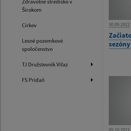
Zdravotné stredisko v
Širokom
30.09.2022
Cirkev
Začiat
Lesné pozemkové
sezóny
spoločenstvo
TJ Družstevník Víťaz
FS Pridaň
05.10.2021