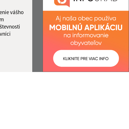
IČO: 00327981
ka:
12:00 - 13:00
enie vášho
ám
števnosti
vníci