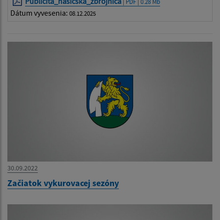
Publicita_hasicska_zbrojnica
| PDF | 0.28 Mb
Dátum vyvesenia:
08.12.2025
30.09.2022
Začiatok vykurovacej sezóny