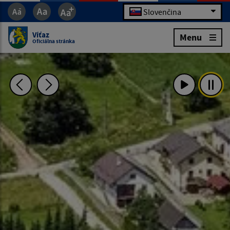
Slovenčina
Víťaz
Menu
Oficiálna stránka