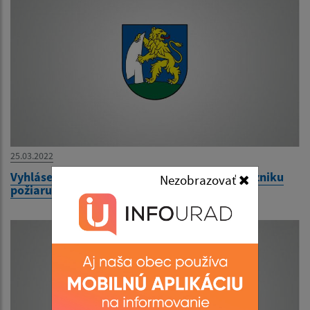
25.03.2022
Vyhlásenie času zvýšeného nebezpečenstva vzniku
Nezobrazovať
požiaru