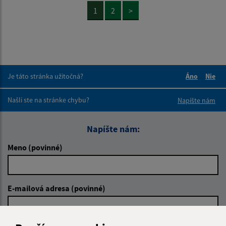
1
2
>
Je táto stránka užitočná?
Áno
Nie
Boli tieto 
Boli 
Našli ste na stránke chybu?
Napíšte nám
Napíšte nám:
Meno (povinné)
E-mailová adresa (povinné)