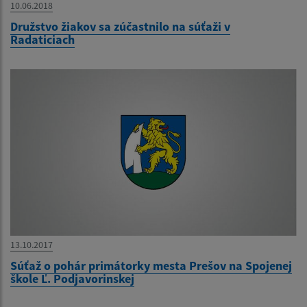
10.06.2018
Družstvo žiakov sa zúčastnilo na súťaži v
Radaticiach
13.10.2017
Súťaž o pohár primátorky mesta Prešov na Spojenej
škole Ľ. Podjavorinskej