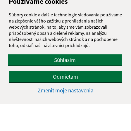
Používame cookies
Text vašej správy (povinné)
Súbory cookie a ďalšie technológie sledovania používame
na zlepšenie vášho zážitku z prehliadania našich
webových stránok, na to, aby sme vám zobrazovali
prispôsobený obsah a cielené reklamy, na analýzu
návštevnosti našich webových stránok a na pochopenie
toho, odkiaľ naši návštevníci prichádzajú.
Oboznámil som sa so
spracúvaním osobných
údajov
Súhlasím
Google reCaptcha Response
Odoslať správu
Odmietam
Zmeniť moje nastavenia
Úradné hodiny:
Deň
Čas doobeda
Čas poobede
Pondelok:
08:00 - 12:00
13:00 - 16:00
Utorok:
08:00 - 12:00
13:00 - 16:00