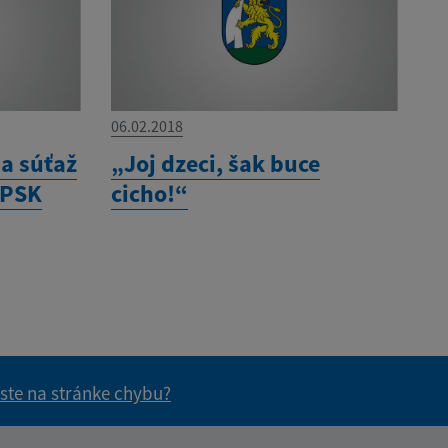
06.02.2018
 a súťaž
„Joj dzeci, šak buce
 PSK
cicho!“
 ste na stránke chybu?
vás užitočné?
e pre vás užitočné?