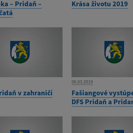
ka – Pridaň –
Krása životu 2019
čatá
06.03.2019
ridaň v zahraničí
Fašiangové vystúp
DFS Pridaň a Prida