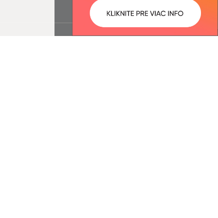
ované:
Správca obsahu: