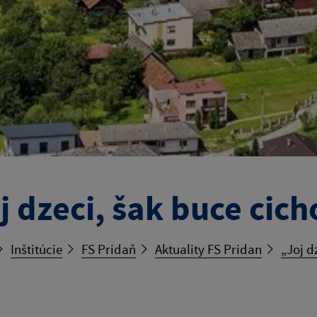
j dzeci, šak buce cich
Inštitúcie
FS Pridaň
Aktuality FS Pridan
„Joj d