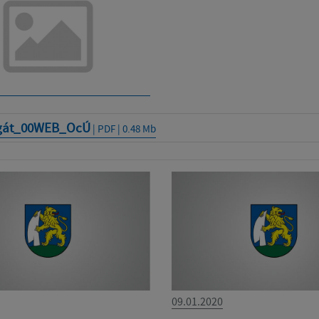
gát_00WEB_OcÚ
| PDF | 0.48 Mb
09.01.2020