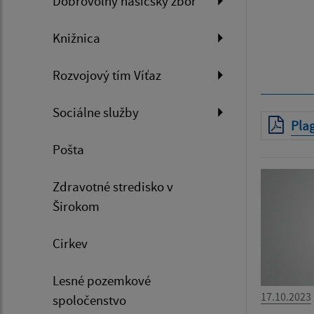
Dobrovoľný hasičský zbor
Knižnica
Rozvojový tím Víťaz
Sociálne služby
Pla
Pošta
Zdravotné stredisko v
Širokom
Cirkev
Lesné pozemkové
17.10.2023
spoločenstvo