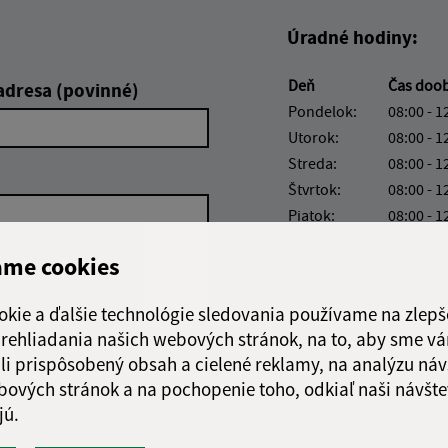
Úradné hodiny:
Deň
Čas doo
adresa (povinné)
Pondelok:
08:00 - 1
Utorok:
08:00 - 1
Streda:
08:00 - 1
Štvrtok:
08:00 - 1
Piatok:
08:00 - 1
Obedňajšia prestáv
ame cookies
okie a ďalšie technológie sledovania používame na zlepš
 prehliadania našich webových stránok, na to, aby sme v
li prispôsobený obsah a cielené reklamy, na analýzu náv
Google reCaptcha Response
Odoslať
ch
bových stránok a na pochopenie toho, odkiaľ naši návšte
správu
jú.