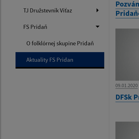
Pozván
TJ Družstevník Víťaz
Pridaň
FS Pridaň
O folklórnej skupine Pridaň
Aktuality FS Pridan
09.01.2020
DFSk P