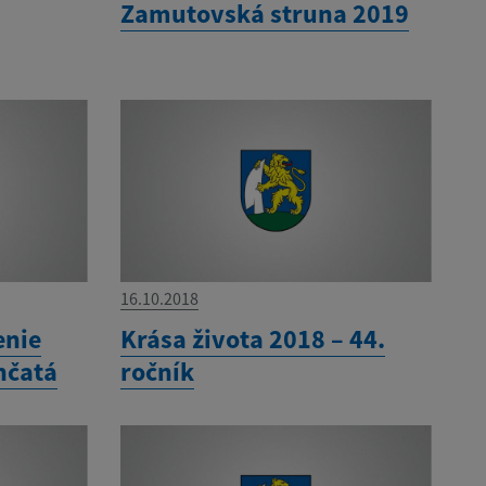
Zamutovská struna 2019
16.10.2018
enie
Krása života 2018 – 44.
nčatá
ročník