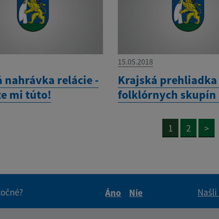
15.05.2018
 nahrávka relácie -
Krajská prehliadka
e mi túto!
folklórnych skupín
1
2
>
itočné?
Našli
Áno
Nie
Boli tieto informácie pre 
Boli tieto informáci