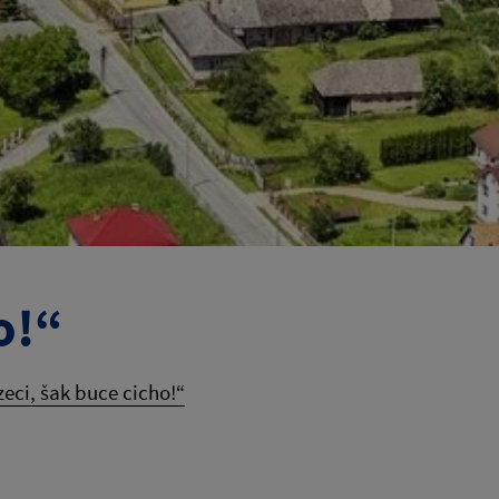
o!“
zeci, šak buce cicho!“