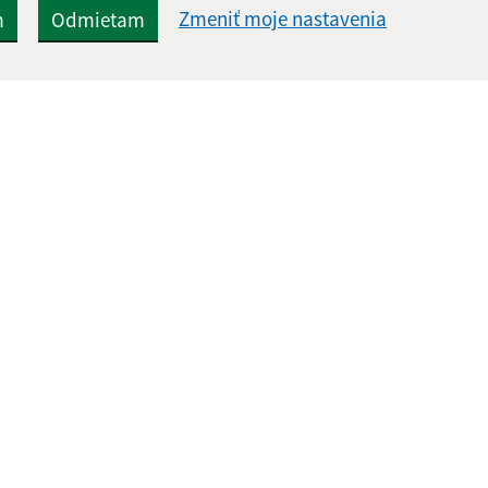
Zmeniť moje nastavenia
m
Odmietam
Rýchle odkazy:
Aktualiz