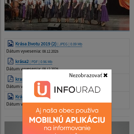
Krása životu 2019 (2)
| JPEG | 0.09 Mb
Dátum vyvesenia:
08.12.2025
krása2
| PDF | 0.96 Mb
Dátum vyvesenia:
08.12.2025
Nezobrazovať
krasa1
| PDF | 0.97 Mb
Dátum vyvesenia:
08.12.2025
Krása životu 2019
| JPEG | 0.08 Mb
Dátum vyvesenia:
08.12.2025