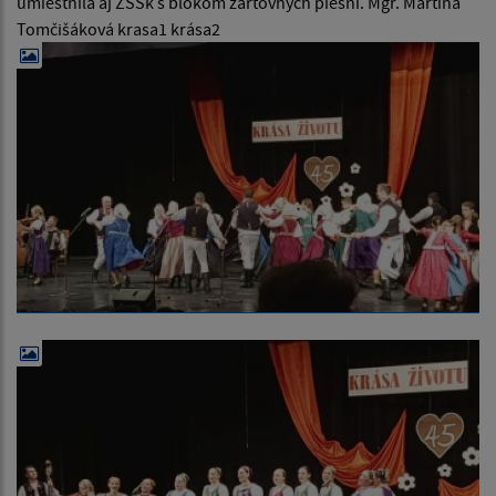
umiestnila aj ŽSSk s blokom žartovných piesní. Mgr. Martina
Tomčišáková krasa1 krása2