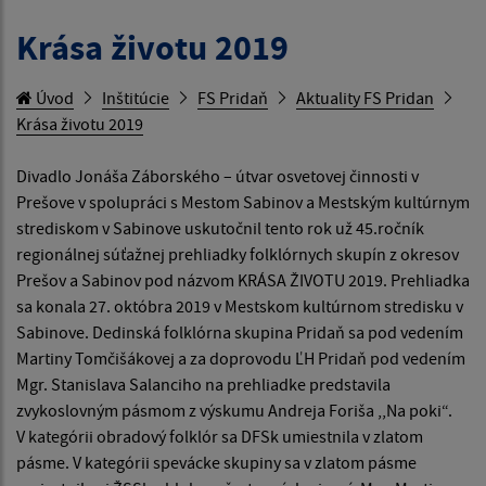
Krása životu 2019
Úvod
Inštitúcie
FS Pridaň
Aktuality FS Pridan
Krása životu 2019
Divadlo Jonáša Záborského – útvar osvetovej činnosti v
Prešove v spolupráci s Mestom Sabinov a Mestským kultúrnym
strediskom v Sabinove uskutočnil tento rok už 45.ročník
regionálnej súťažnej prehliadky folklórnych skupín z okresov
Prešov a Sabinov pod názvom KRÁSA ŽIVOTU 2019. Prehliadka
sa konala 27. októbra 2019 v Mestskom kultúrnom stredisku v
Sabinove. Dedinská folklórna skupina Pridaň sa pod vedením
Martiny Tomčišákovej a za doprovodu ĽH Pridaň pod vedením
Mgr. Stanislava Salanciho na prehliadke predstavila
zvykoslovným pásmom z výskumu Andreja Foriša ,,Na poki“.
V kategórii obradový folklór sa DFSk umiestnila v zlatom
pásme. V kategórii spevácke skupiny sa v zlatom pásme