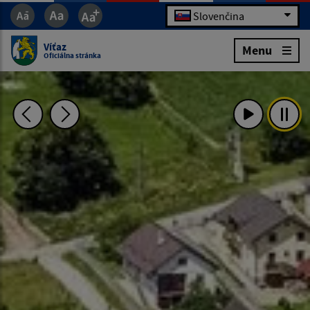
Slovenčina
Víťaz
Menu
Oficiálna stránka