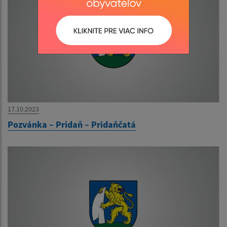
17.10.2023
Pozvánka – Pridaň – Pridaňčatá