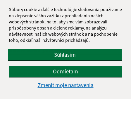
Súbory cookie a ďalšie technológie sledovania používame
Napíšte nám:
na zlepšenie vášho zážitku z prehliadania našich
webových stránok, na to, aby sme vám zobrazovali
Meno (povinné)
prispôsobený obsah a cielené reklamy, na analýzu
návštevnosti našich webových stránok a na pochopenie
toho, odkiaľ naši návštevníci prichádzajú.
E-mailová adresa (povinné)
Súhlasím
Odmietam
Text vašej správy (povinné)
Zmeniť moje nastavenia
Oboznámil som sa so
spracúvaním osobných
údajov