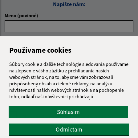
Napíšte nám:
Meno (povinné)
E-mailová adresa (povinné)
Používame cookies
Súbory cookie a ďalšie technológie sledovania používame
Text vašej správy (povinné)
na zlepšenie vášho zážitku z prehliadania našich
webových stránok, na to, aby sme vám zobrazovali
prispôsobený obsah a cielené reklamy, na analýzu
návštevnosti našich webových stránok a na pochopenie
toho, odkiaľ naši návštevníci prichádzajú.
Súhlasím
Oboznámil som sa so
spracúvaním osobných
údajov
Odmietam
Google reCaptcha Response