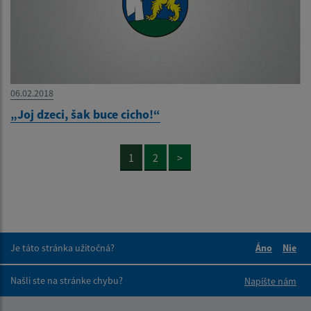
06.02.2018
„Joj dzeci, šak buce cicho!“
1
2
>
Je táto stránka užitočná?
Áno
Nie
Boli tieto 
Boli 
Našli ste na stránke chybu?
Napíšte nám