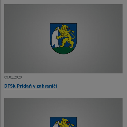
09.01.2020
DFSk Pridaň v zahraničí