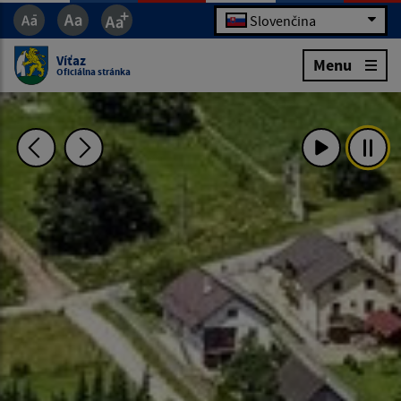
Slovenčina
Víťaz
Menu
Oficiálna stránka