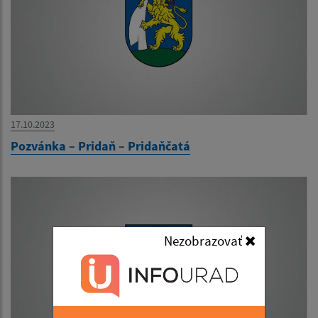
17.10.2023
Pozvánka – Pridaň – Pridaňčatá
Nezobrazovať