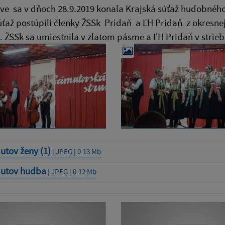
e sa v dňoch 28.9.2019 konala Krajská súťaž hudobného
úťaž postúpili členky ŽSSk Pridaň a ĽH Pridaň z okresnej 
. ŽSSk sa umiestnila v zlatom pásme a ĽH Pridaň v str
utov ženy (1)
| JPEG | 0.13 Mb
utov hudba
| JPEG | 0.12 Mb