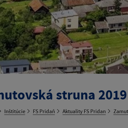
utovská struna 2019
Inštitúcie
FS Pridaň
Aktuality FS Pridan
Zamut