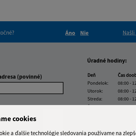
itočné?
Našli
Áno
Nie
Boli tieto informácie pre 
Boli tieto informáci
Úradné hodiny:
Deň
Čas doo
adresa (povinné)
Pondelok:
08:00 - 1
Utorok:
08:00 - 1
Streda:
08:00 - 1
Štvrtok:
08:00 - 1
Piatok:
08:00 - 1
ame cookies
Obedňajšia prestáv
okie a ďalšie technológie sledovania používame na zlepš