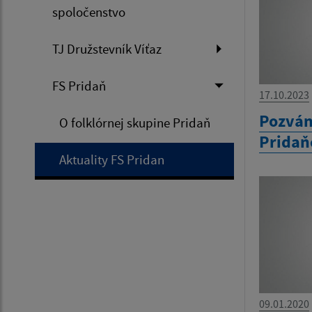
spoločenstvo
TJ Družstevník Víťaz
FS Pridaň
17.10.2023
Pozván
O folklórnej skupine Pridaň
Pridaň
Aktuality FS Pridan
09.01.2020