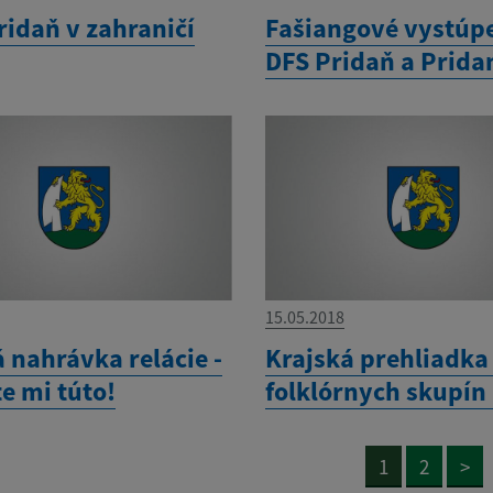
ridaň v zahraničí
Fašiangové vystúp
DFS Pridaň a Prida
15.05.2018
 nahrávka relácie -
Krajská prehliadka
e mi túto!
folklórnych skupín
1
2
>