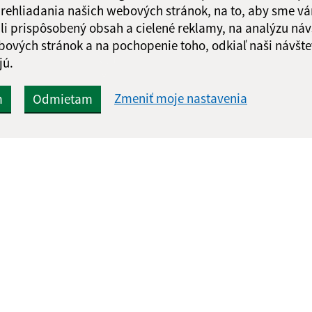
 prehliadania našich webových stránok, na to, aby sme v
li prispôsobený obsah a cielené reklamy, na analýzu náv
bových stránok a na pochopenie toho, odkiaľ naši návšte
Google reCaptcha Response
Odoslať
ch
jú.
správu
Zmeniť moje nastavenia
m
Odmietam