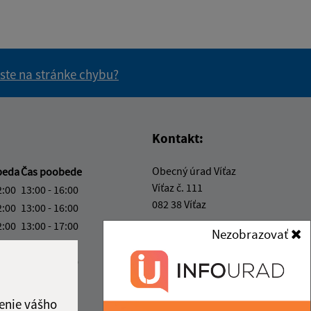
 ste na stránke chybu?
vás užitočné?
e pre vás užitočné?
Kontakt:
Obecný úrad Víťaz
beda
Čas poobede
Víťaz č. 111
2:00
13:00 - 16:00
082 38 Víťaz
2:00
13:00 - 16:00
2:00
13:00 - 17:00
info@obecvitaz.sk
Nezobrazovať
2:00
+421 51 7911 306
2:00
13:00 - 16:00
IČO: 00327981
ka:
12:00 - 13:00
enie vášho