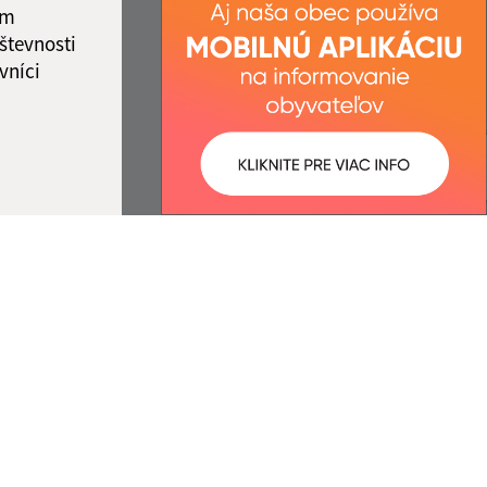
ám
števnosti
vníci