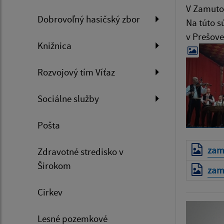
V Zamutov
Dobrovoľný hasičský zbor
Na túto s
v Prešove
Knižnica
Rozvojový tím Víťaz
Sociálne služby
Pošta
zam
Zdravotné stredisko v
Širokom
zam
Cirkev
Lesné pozemkové