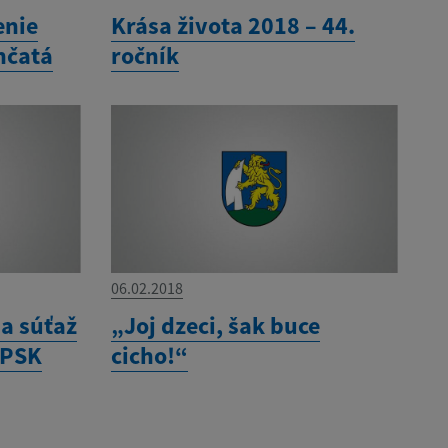
enie
Krása života 2018 – 44.
nčatá
ročník
06.02.2018
 a súťaž
„Joj dzeci, šak buce
 PSK
cicho!“