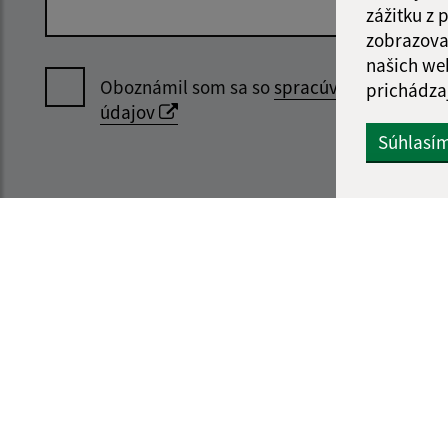
zážitku z
zobrazova
našich we
Oboznámil som sa so
spracúvaním osobný
prichádza
údajov
Súhlasí