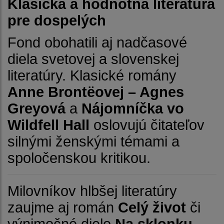
Klasická a hodnotná literatúra
pre dospelých
Fond obohatili aj nadčasové
diela svetovej a slovenskej
literatúry. Klasické romány
Anne Brontëovej – Agnes
Greyová
a
Nájomníčka vo
Wildfell Hall
oslovujú čitateľov
silnými ženskými témami a
spoločenskou kritikou.
Milovníkov hlbšej literatúry
zaujme aj román
Celý život
či
výnimočné dielo
Na sklonku