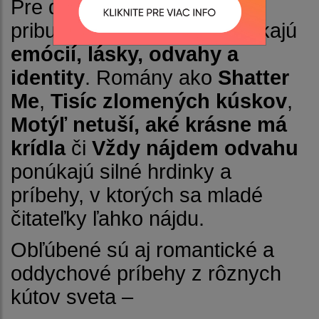
Pre dievčatá a mladé ženy
pribudli knihy, ktoré sa dotýkajú
emócií, lásky, odvahy a
identity
. Romány ako
Shatter
Me
,
Tisíc zlomených kúskov
,
Motýľ netuší, aké krásne má
krídla
či
Vždy nájdem odvahu
ponúkajú silné hrdinky a
príbehy, v ktorých sa mladé
čitateľky ľahko nájdu.
Obľúbené sú aj romantické a
oddychové príbehy z rôznych
kútov sveta –