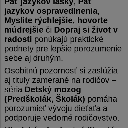
Päť jazykov lásky
,
Päť
jazykov ospravedlnenia
,
Myslite rýchlejšie, hovorte
múdrejšie
či
Dopraj si život v
radosti
ponúkajú praktické
podnety pre lepšie porozumenie
sebe aj druhým.
Osobitnú pozornosť si zaslúžia
aj tituly zamerané na rodičov –
séria
Detský mozog
(Predškolák, Školák)
pomáha
porozumieť vývoju dieťaťa a
podporuje vedomé rodičovstvo.