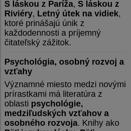
S láskou z Paríža
,
S láskou z
Riviéry
,
Letný útek na vidiek
,
ktoré prinášajú únik z
každodennosti a príjemný
čitateľský zážitok.
Psychológia, osobný rozvoj a
vzťahy
Významné miesto medzi novými
prírastkami má literatúra z
oblasti
psychológie,
medziľudských vzťahov a
osobného rozvoja
. Knihy ako