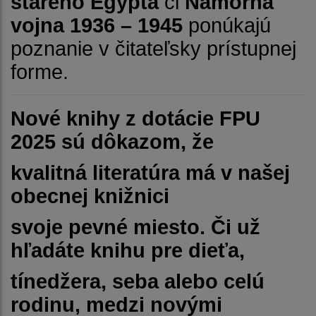
starého Egypta
či
Námorná
vojna 1936 – 1945
ponúkajú
poznanie v čitateľsky prístupnej
forme.
Nové knihy z dotácie FPU
2025 sú dôkazom, že
kvalitná literatúra má v našej
obecnej knižnici
svoje pevné miesto. Či už
hľadáte knihu pre dieťa,
tínedžera, seba alebo celú
rodinu, medzi novými