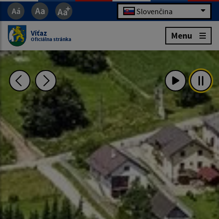
Slovenčina
Víťaz
Menu
Oficiálna stránka