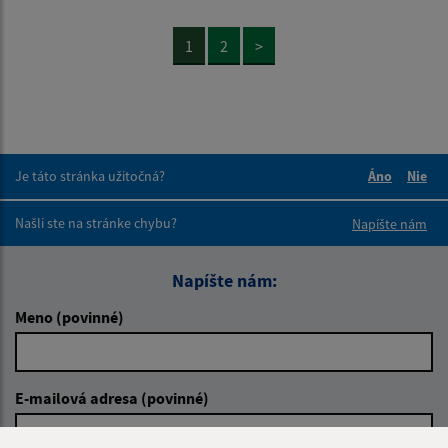
1
2
>
Je táto stránka užitočná?
Áno
Nie
Boli tieto 
Boli 
Našli ste na stránke chybu?
Napíšte nám
Napíšte nám:
Meno (povinné)
E-mailová adresa (povinné)