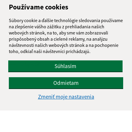
Používame cookies
Text vašej správy (povinné)
Súbory cookie a ďalšie technológie sledovania používame
na zlepšenie vášho zážitku z prehliadania našich
webových stránok, na to, aby sme vám zobrazovali
prispôsobený obsah a cielené reklamy, na analýzu
návštevnosti našich webových stránok a na pochopenie
toho, odkiaľ naši návštevníci prichádzajú.
Oboznámil som sa so
spracúvaním osobných
údajov
Súhlasím
Google reCaptcha Response
Odoslať správu
Odmietam
Zmeniť moje nastavenia
Úradné hodiny:
Deň
Čas doobeda
Čas poobede
Pondelok:
08:00 - 12:00
13:00 - 16:00