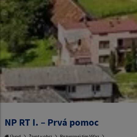
NP RT I. – Prvá pomoc
Úvod
Život v obci
Rozvojový tím Víťaz