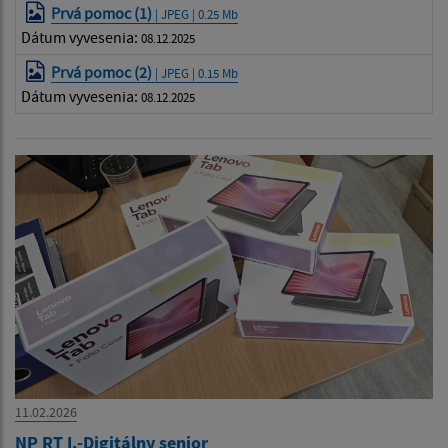
Prvá pomoc (1)
| JPEG | 0.25 Mb
Dátum vyvesenia:
08.12.2025
Prvá pomoc (2)
| JPEG | 0.15 Mb
Dátum vyvesenia:
08.12.2025
11.02.2026
NP RT I.-Digitálny senior