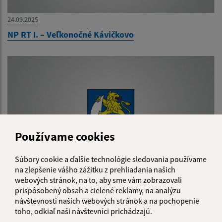
24.09.2025
NP RT I. – Veľkonočné Kávičkovo
Používame cookies
Súbory cookie a ďalšie technológie sledovania používame
na zlepšenie vášho zážitku z prehliadania našich
webových stránok, na to, aby sme vám zobrazovali
24.09.2025
prispôsobený obsah a cielené reklamy, na analýzu
NP RT I.-Veterinár (očkovanie a čipovanie psíkov)
návštevnosti našich webových stránok a na pochopenie
toho, odkiaľ naši návštevníci prichádzajú.