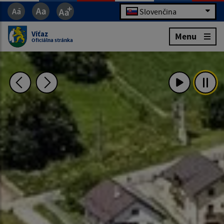
Slovenčina
Víťaz
Menu
Oficiálna stránka