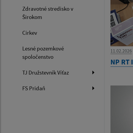
Zdravotné stredisko v
Širokom
Cirkev
Lesné pozemkové
11.02.2026
spoločenstvo
NP RT I
TJ Družstevník Víťaz
FS Pridaň