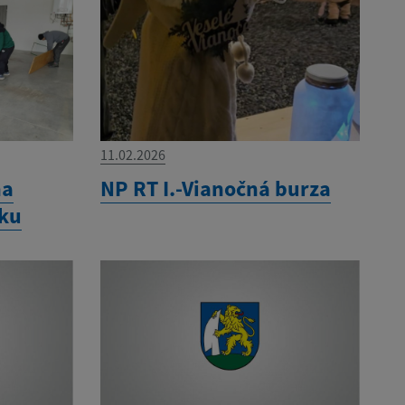
11.02.2026
na
NP RT I.-Vianočná burza
čku