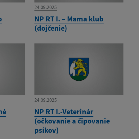
24.09.2025
o
NP RT I. – Mama klub
(dojčenie)
24.09.2025
né
NP RT I.-Veterinár
(očkovanie a čipovanie
psíkov)