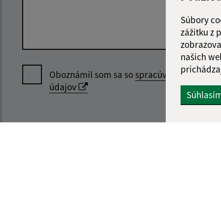
Súbory co
zážitku z
zobrazova
našich we
prichádza
Oboznámil som sa so
spracúvaním osobný
údajov
Súhlasí