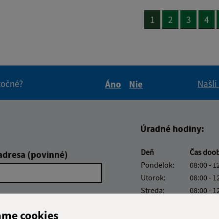
1
2
3
4
itočné?
Našli
Áno
Nie
Boli tieto informácie pre 
Boli tieto informáci
Úradné hodiny:
Deň
Čas doo
adresa (povinné)
Pondelok:
08:00 - 1
Utorok:
08:00 - 1
Streda:
08:00 - 1
Štvrtok:
08:00 - 1
ame cookies
Piatok:
08:00 - 1