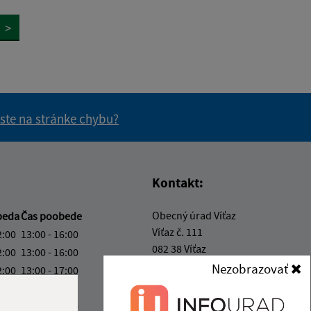
>
 ste na stránke chybu?
vás užitočné?
e pre vás užitočné?
Kontakt:
Obecný úrad Víťaz
beda
Čas poobede
Víťaz č. 111
2:00
13:00 - 16:00
082 38 Víťaz
2:00
13:00 - 16:00
Nezobrazovať
2:00
13:00 - 17:00
info@obecvitaz.sk
2:00
+421 51 7911 306
2:00
13:00 - 16:00