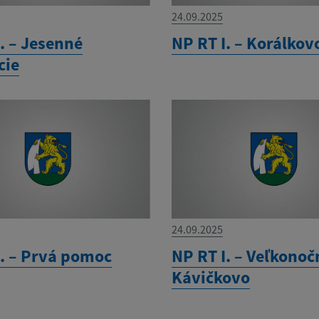
24.09.2025
. – Jesenné
NP RT I. – Korálkov
cie
24.09.2025
I. – Prvá pomoc
NP RT I. – Veľkonoč
Kávičkovo