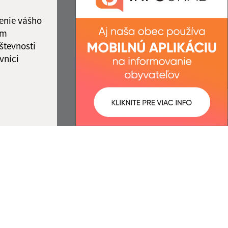
IČO: 00327981
ka:
12:00 - 13:00
enie vášho
ám
števnosti
vníci