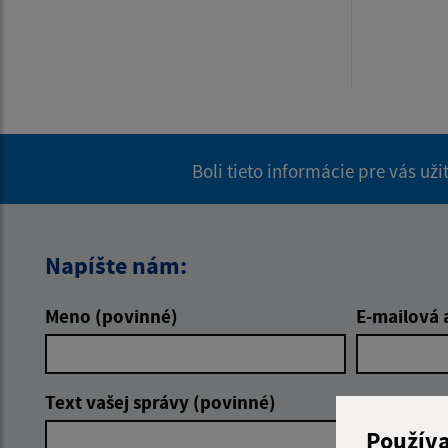
Boli tieto informácie pre vás už
Napíšte nám:
Meno (povinné)
E-mailová 
Text vašej správy (povinné)
Použív