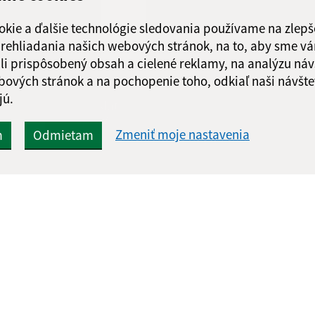
Obedňajšia prestáv
okie a ďalšie technológie sledovania používame na zlepš
 prehliadania našich webových stránok, na to, aby sme v
li prispôsobený obsah a cielené reklamy, na analýzu náv
bových stránok a na pochopenie toho, odkiaľ naši návšte
jú.
Google reCaptcha Response
Odoslať
ch
správu
Zmeniť moje nastavenia
m
Odmietam