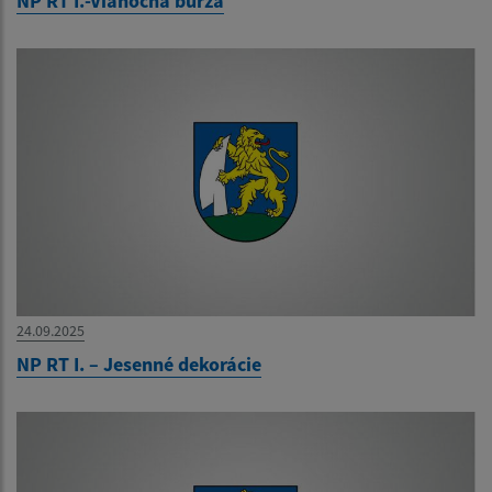
NP RT I.-Vianočná burza
24.09.2025
NP RT I. – Jesenné dekorácie