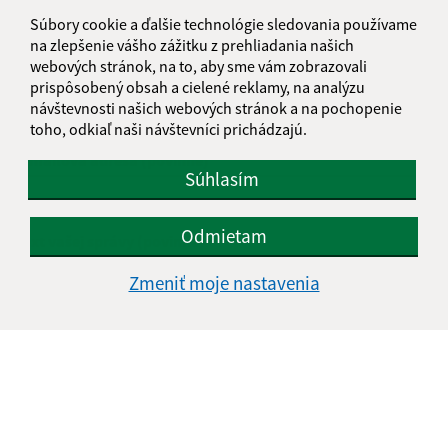
Súbory cookie a ďalšie technológie sledovania používame
Napíšte nám:
na zlepšenie vášho zážitku z prehliadania našich
webových stránok, na to, aby sme vám zobrazovali
Meno (povinné)
prispôsobený obsah a cielené reklamy, na analýzu
návštevnosti našich webových stránok a na pochopenie
toho, odkiaľ naši návštevníci prichádzajú.
E-mailová adresa (povinné)
Súhlasím
Odmietam
Text vašej správy (povinné)
Zmeniť moje nastavenia
Oboznámil som sa so
spracúvaním osobných
údajov