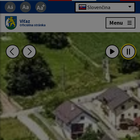
Slovenčina
Víťaz
Menu
Oficiálna stránka