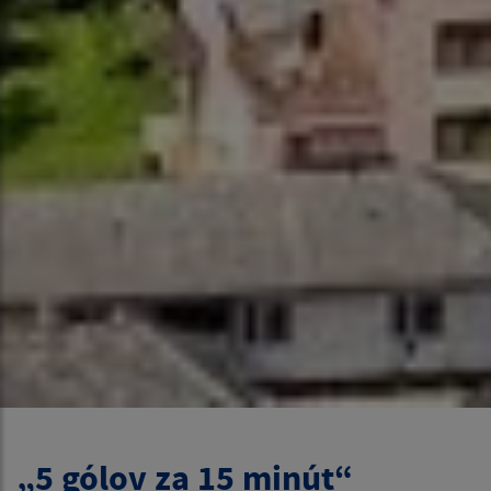
„5 gólov za 15 minút“