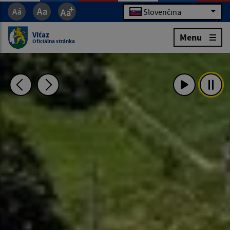
Slovenčina
Víťaz
Menu
Oficiálna stránka