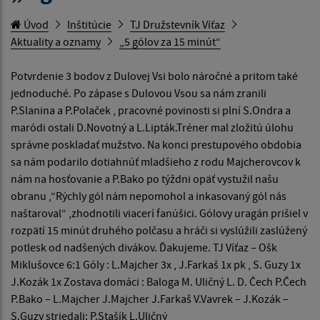
Úvod
Inštitúcie
TJ Družstevník Víťaz
Aktuality a oznamy
„5 gólov za 15 minút“
Potvrdenie 3 bodov z Dulovej Vsi bolo náročné a pritom také
jednoduché. Po zápase s Dulovou Vsou sa nám zranili
P.Slanina a P.Polaček , pracovné povinosti si plní S.Ondra a
maródi ostali D.Novotný a L.Lipták.Tréner mal zložitú úlohu
správne poskladať mužstvo. Na konci prestupového obdobia
sa nám podarilo dotiahnúť mladšieho z rodu Majcherovcov k
nám na hosťovanie a P.Bako po týždni opäť vystužil našu
obranu ,“Rýchly gól nám nepomohol a inkasovaný gól nás
naštaroval“ ,zhodnotili viacerí fanúšici. Gólovy uragán prišiel v
rozpätí 15 minút druhého polčasu a hráči si vyslúžili zaslúžený
potlesk od nadšených divákov. Ďakujeme. TJ Víťaz – Ošk
Miklušovce 6:1 Góly : L.Majcher 3x , J.Farkaš 1x pk , S. Guzy 1x
J.Kozák 1x Zostava domáci : Baloga M. Uličný L. D. Čech P.Čech
P.Bako – L.Majcher J.Majcher J.Farkaš V.Vavrek – J.Kozák –
S.Guzy striedali: P.Stašík L.Uličný