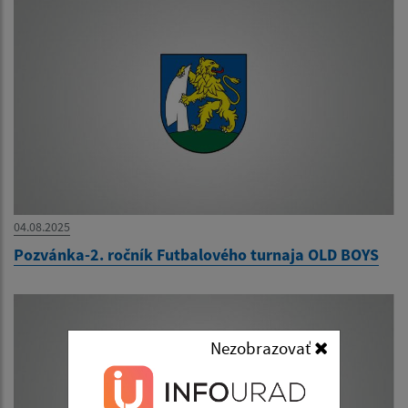
04.08.2025
Pozvánka-2. ročník Futbalového turnaja OLD BOYS
Nezobrazovať