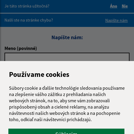
Je táto stránka užitočná?
Áno
Nie
Boli tieto 
Boli 
Našli ste na stránke chybu?
Napíšte nám
Napíšte nám:
Meno (povinné)
E-mailová adresa (povinné)
Používame cookies
Súbory cookie a ďalšie technológie sledovania používame
na zlepšenie vášho zážitku z prehliadania našich
Text vašej správy (povinné)
webových stránok, na to, aby sme vám zobrazovali
prispôsobený obsah a cielené reklamy, na analýzu
návštevnosti našich webových stránok a na pochopenie
toho, odkiaľ naši návštevníci prichádzajú.