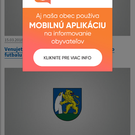
15.03.2018
Venujete 2% zo svojich daní na podporu nášho
futbalu!