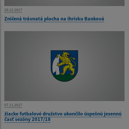
29.12.2017
Zničená trávnatá plocha na ihrisku Banková
07.11.2017
žiacke futbalové družstvo ukončilo úspešnú jesennú
časť sezóny 2017/18