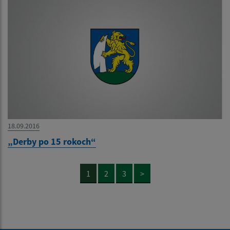
18.09.2016
„Derby po 15 rokoch“
1
2
3
>