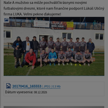
Naše A mužstvo sa môže pochváliť krásnymi novými
futbalovými dresmi, ktoré nam finančne podporil Lúkáš Uličný
firma LUKA. Veľmi pekne ďakujeme!
20170416_165553
| JPEG | 0.3 Mb
Dátum vyvesenia:
08.12.2025