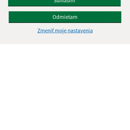
Súhlasím
Oboznámil som sa so
spracúvaním osobných
Odmietam
údajov
Zmeniť moje nastavenia
Google reCaptcha Response
Odoslať správu
Úradné hodiny:
Deň
Čas doobeda
Čas poobede
Pondelok:
08:00 - 12:00
13:00 - 16:00
Utorok:
08:00 - 12:00
13:00 - 16:00
Streda:
08:00 - 12:00
13:00 - 17:00
Štvrtok:
08:00 - 12:00
Piatok:
08:00 - 12:00
13:00 - 16:00
Obedňajšia prestávka:
12:00 - 13:00