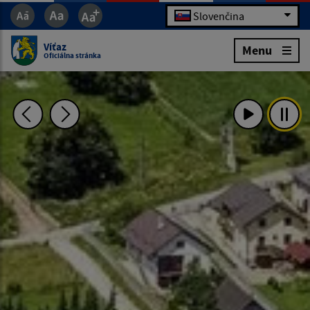
Slovenčina
Víťaz
Menu
Oficiálna stránka