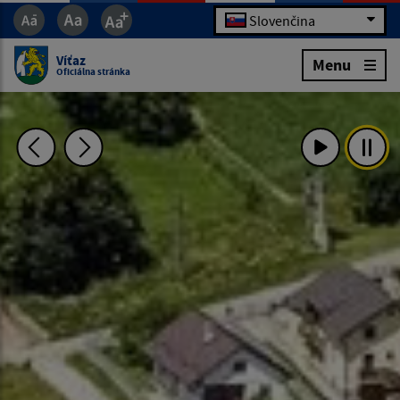
Slovenčina
Víťaz
Menu
Oficiálna stránka