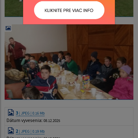
3
| JPEG | 0.16 Mb
Dátum vyvesenia:
08.12.2025
2
| JPEG | 0.19 Mb