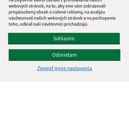
1
2
3
>
webových stránok, na to, aby sme vám zobrazovali
prispôsobený obsah a cielené reklamy, na analýzu
návštevnosti našich webových stránok a na pochopenie
toho, odkiaľ naši návštevníci prichádzajú.
Súhlasím
Je táto stránka užitočná?
Áno
Nie
Boli tieto 
Boli 
Odmietam
Našli ste na stránke chybu?
Napíšte nám
Zmeniť moje nastavenia
Napíšte nám:
Meno (povinné)
E-mailová adresa (povinné)