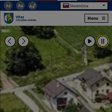
Slovenčina
Víťaz
Menu
Oficiálna stránka