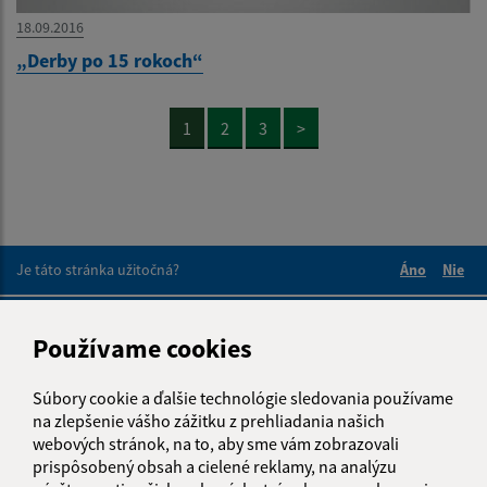
18.09.2016
„Derby po 15 rokoch“
1
2
3
>
Je táto stránka užitočná?
Áno
Nie
Boli tieto 
Boli 
Našli ste na stránke chybu?
Napíšte nám
Používame cookies
Napíšte nám:
Súbory cookie a ďalšie technológie sledovania používame
na zlepšenie vášho zážitku z prehliadania našich
Meno (povinné)
webových stránok, na to, aby sme vám zobrazovali
prispôsobený obsah a cielené reklamy, na analýzu