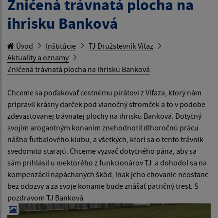
Zničená trávnatá plocha na
ihrisku Banková
Úvod
Inštitúcie
TJ Družstevník Víťaz
Aktuality a oznamy
Zničená trávnatá plocha na ihrisku Banková
Chceme sa poďakovať cestnému pirátovi z Víťaza, ktorý nám
pripravil krásny darček pod vianočný stromček a to v podobe
zdevastovanej trávnatej plochy na ihrisku Banková. Dotyčný
svojím arogantným konaním znehodnotil dlhoročnú prácu
nášho futbalového klubu, a všetkých, ktorí sa o tento trávnik
svedomito starajú. Chceme vyzvač dotyčného pána, aby sa
sám prihlásil u niektorého z funkcionárov TJ a dohodol sa na
kompenzácií napáchaných škôd, inak jeho chovanie neostane
bez odozvy a za svoje konanie bude znášať patričný trest. S
pozdravom TJ Banková