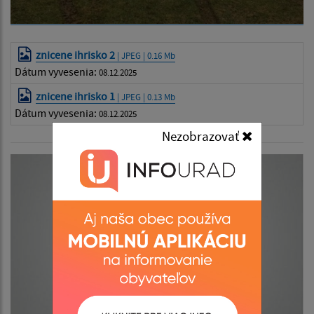
znicene ihrisko 2
| JPEG | 0.16 Mb
Dátum vyvesenia:
08.12.2025
znicene ihrisko 1
| JPEG | 0.13 Mb
Dátum vyvesenia:
08.12.2025
Nezobrazovať