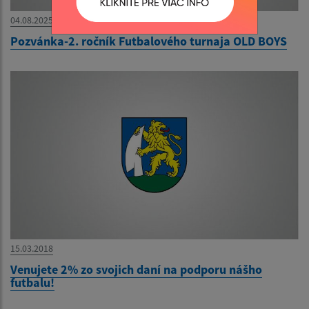
04.08.2025
Pozvánka-2. ročník Futbalového turnaja OLD BOYS
15.03.2018
Venujete 2% zo svojich daní na podporu nášho
futbalu!