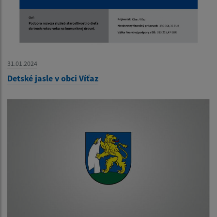
31.01.2024
Detské jasle v obci Víťaz