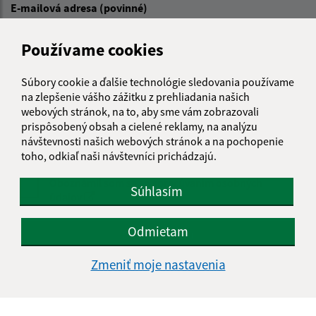
E-mailová adresa (povinné)
Používame cookies
Text vašej správy (povinné)
Súbory cookie a ďalšie technológie sledovania používame
na zlepšenie vášho zážitku z prehliadania našich
webových stránok, na to, aby sme vám zobrazovali
prispôsobený obsah a cielené reklamy, na analýzu
návštevnosti našich webových stránok a na pochopenie
toho, odkiaľ naši návštevníci prichádzajú.
Oboznámil som sa so
spracúvaním osobných
Súhlasím
údajov
Google reCaptcha Response
Odmietam
Odoslať správu
Zmeniť moje nastavenia
Úradné hodiny: