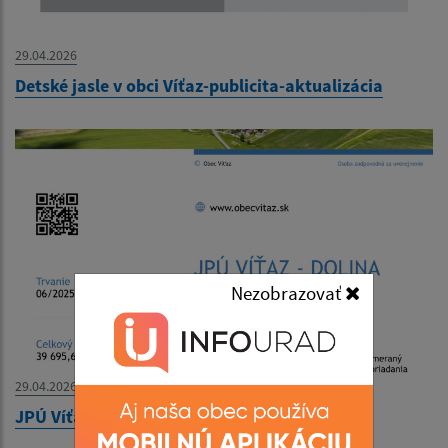
29.04.2026
Detské jasle v obci Víťaz-publicita-aktualizácia
Nezobrazovať
29.04.2026
JPÚ Víťaz - Dolina -publicita- aktualizácia