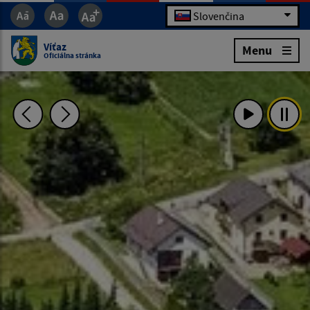
Slovenčina
Víťaz
Menu
Oficiálna stránka