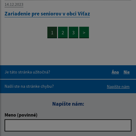
14.12.2023
Zariadenie pre seniorov v obci Víťaz
1
2
3
>
Je táto stránka užitočná?
Áno
Nie
Boli tieto 
Boli 
Našli ste na stránke chybu?
Napíšte nám
Napíšte nám:
Meno (povinné)