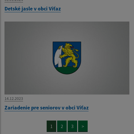
Detské jasle v obci Víťaz
14.12.2023
Zariadenie pre seniorov v obci Víťaz
1
2
3
>