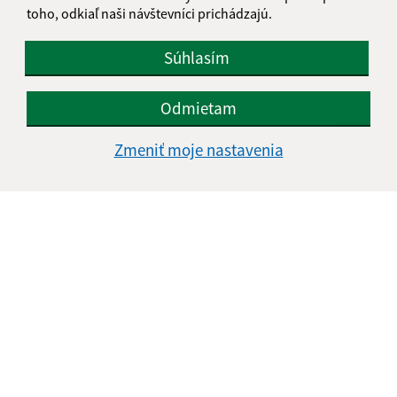
toho, odkiaľ naši návštevníci prichádzajú.
Súhlasím
Odmietam
Oboznámil som sa so
spracúvaním osobných
údajov
Zmeniť moje nastavenia
Google reCaptcha Response
Odoslať správu
Úradné hodiny:
Deň
Čas doobeda
Čas poobede
Pondelok:
08:00 - 12:00
13:00 - 16:00
Utorok:
08:00 - 12:00
13:00 - 16:00
Streda:
08:00 - 12:00
13:00 - 17:00
Štvrtok:
08:00 - 12:00