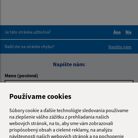
Je táto stránka užitočná?
Áno
Nie
Boli tieto 
Boli 
Našli ste na stránke chybu?
Napíšte nám
Napíšte nám:
Meno (povinné)
Používame cookies
E-mailová adresa (povinné)
Súbory cookie a ďalšie technológie sledovania používame
na zlepšenie vášho zážitku z prehliadania našich
webových stránok, na to, aby sme vám zobrazovali
Text vašej správy (povinné)
prispôsobený obsah a cielené reklamy, na analýzu
návštevnosti našich webových stránok a na pochopenie