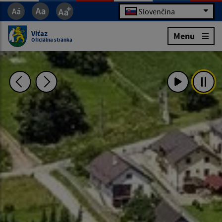
Slovenčina
Víťaz
Menu
Oficiálna stránka