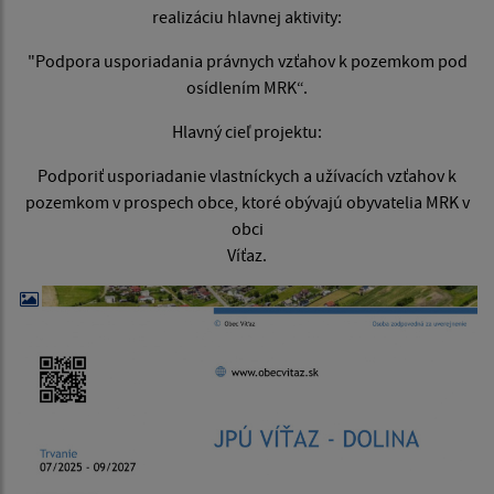
realizáciu hlavnej aktivity:
"Podpora usporiadania právnych vzťahov k pozemkom pod
osídlením MRK“.
Hlavný cieľ projektu:
Podporiť usporiadanie vlastníckych a užívacích vzťahov k
pozemkom v prospech obce, ktoré obývajú obyvatelia MRK v
obci
Víťaz.