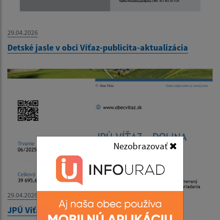
29.04.2026
Detské jasle v obci Víťaz-publicita-aktualizácia
Nezobrazovať
29.04.2026
JPÚ Víťaz - Dolina -publicita- aktualizácia