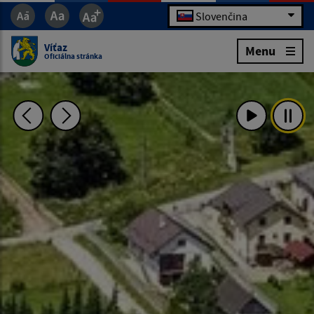
Slovenčina
Víťaz
Menu
Oficiálna stránka