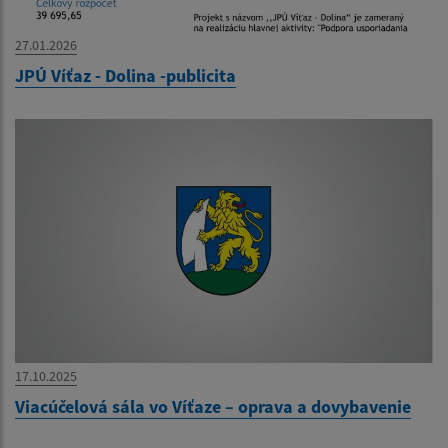
27.01.2026
JPÚ Víťaz - Dolina -publicita
17.10.2025
Viacúčelová sála vo Víťaze – oprava a dovybavenie