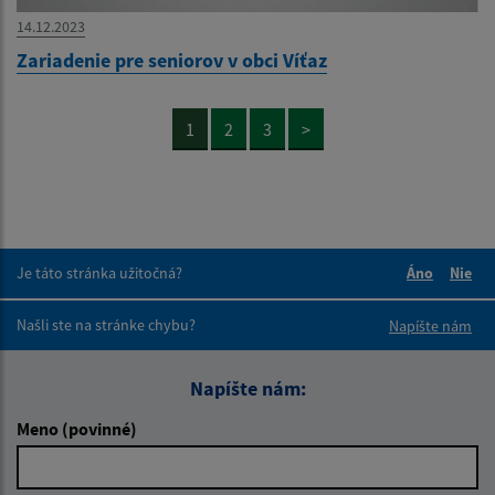
14.12.2023
Zariadenie pre seniorov v obci Víťaz
1
2
3
>
Je táto stránka užitočná?
Áno
Nie
Boli tieto 
Boli 
Našli ste na stránke chybu?
Napíšte nám
Napíšte nám:
Meno (povinné)