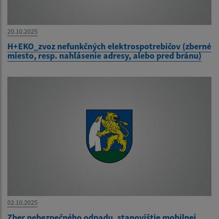
20.10.2025
H+EKO_zvoz nefunkčných elektrospotrebičov (zberné
miesto, resp. nahlásenie adresy, alebo pred bránu)
02.10.2025
Zber nebezpečného odpadu, stanovištie mobilnej