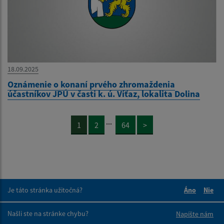
18.09.2025
Oznámenie o konaní prvého zhromaždenia
účastníkov JPÚ v časti k. ú. Víťaz, lokalita Dolina
...
1
2
64
>
Je táto stránka užitočná?
Áno
Nie
Boli tieto 
Boli 
Našli ste na stránke chybu?
Napíšte nám