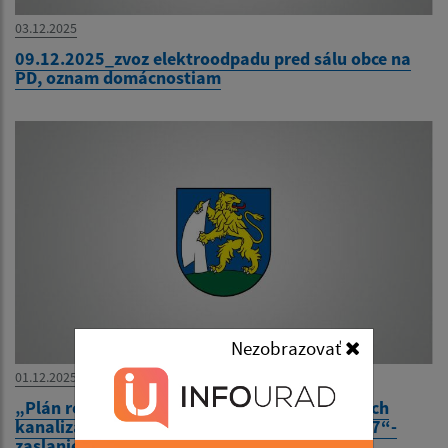
03.12.2025
09.12.2025_zvoz elektroodpadu pred sálu obce na
PD, oznam domácnostiam
Nezobrazovať
01.12.2025
„Plán rozvoja verejných vodovodov a verejných
kanalizácií pre územie PSK na roky 2021-2027“-
zaslanie správy o hodnotení SD