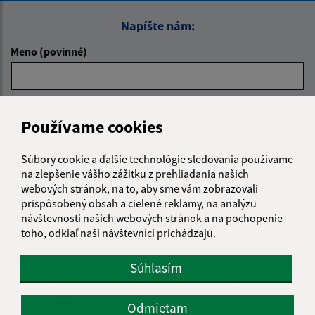
Napíšte nám:
Meno (povinné)
E-mailová adresa (povinné)
Používame cookies
Súbory cookie a ďalšie technológie sledovania používame
Text vašej správy (povinné)
na zlepšenie vášho zážitku z prehliadania našich
webových stránok, na to, aby sme vám zobrazovali
prispôsobený obsah a cielené reklamy, na analýzu
návštevnosti našich webových stránok a na pochopenie
toho, odkiaľ naši návštevníci prichádzajú.
Súhlasím
Oboznámil som sa so
spracúvaním osobných
údajov
Odmietam