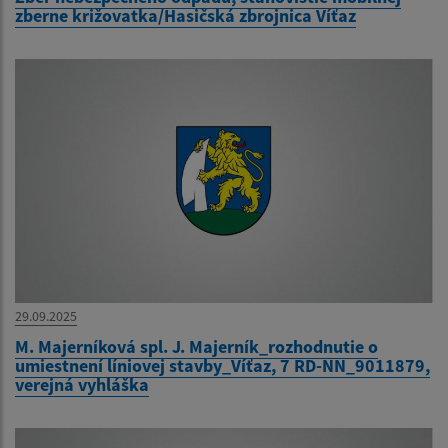
zberne križovatka/Hasičská zbrojnica Víťaz
29.09.2025
M. Majerníková spl. J. Majerník_rozhodnutie o
umiestnení líniovej stavby_Víťaz, 7 RD-NN_9011879,
verejná vyhláška