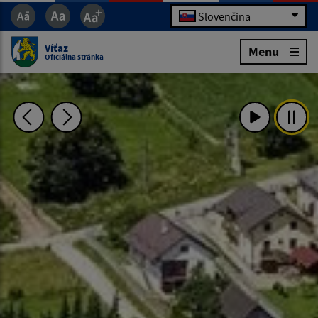
Slovenčina
Víťaz
Menu
Oficiálna stránka