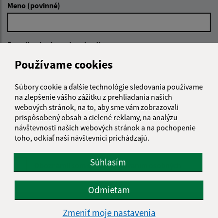
Meno (povinné)
E-mailová adresa (povinné)
Používame cookies
Text vašej správy (povinné)
Súbory cookie a ďalšie technológie sledovania používame
na zlepšenie vášho zážitku z prehliadania našich
webových stránok, na to, aby sme vám zobrazovali
prispôsobený obsah a cielené reklamy, na analýzu
návštevnosti našich webových stránok a na pochopenie
toho, odkiaľ naši návštevníci prichádzajú.
Súhlasím
Oboznámil som sa so
spracúvaním osobných
údajov
Odmietam
Google reCaptcha Response
Odoslať správu
Zmeniť moje nastavenia