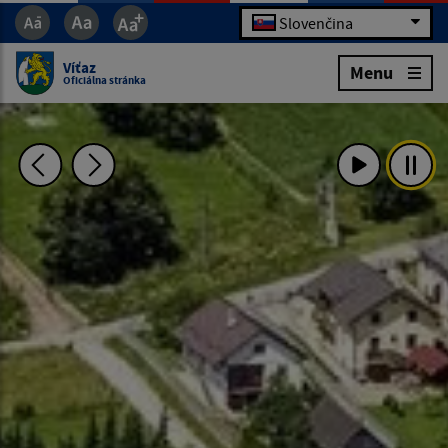
Slovenčina
Víťaz
Menu
Oficiálna stránka