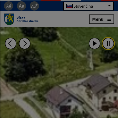
Slovenčina
Víťaz
Menu
Oficiálna stránka