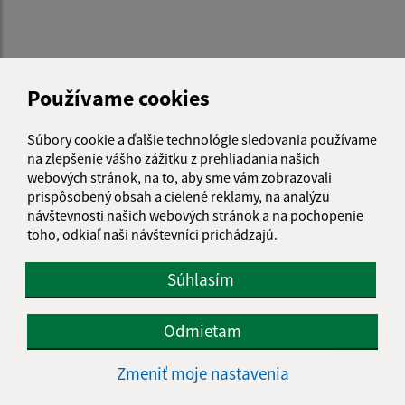
Používame cookies
Je táto stránka užitočná?
Áno
Nie
Boli tieto 
Boli 
Súbory cookie a ďalšie technológie sledovania používame
Našli ste na stránke chybu?
Napíšte nám
na zlepšenie vášho zážitku z prehliadania našich
webových stránok, na to, aby sme vám zobrazovali
Napíšte nám:
prispôsobený obsah a cielené reklamy, na analýzu
návštevnosti našich webových stránok a na pochopenie
Meno (povinné)
toho, odkiaľ naši návštevníci prichádzajú.
Súhlasím
E-mailová adresa (povinné)
Odmietam
Text vašej správy (povinné)
Zmeniť moje nastavenia