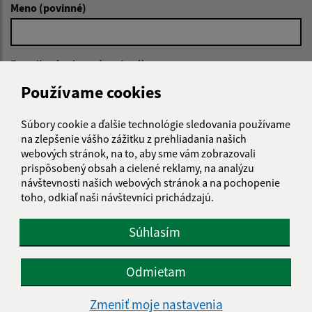
Meno (povinné)
E-mailová adresa (povinné)
Používame cookies
Text vašej správy (povinné)
Súbory cookie a ďalšie technológie sledovania používame
na zlepšenie vášho zážitku z prehliadania našich
webových stránok, na to, aby sme vám zobrazovali
prispôsobený obsah a cielené reklamy, na analýzu
návštevnosti našich webových stránok a na pochopenie
toho, odkiaľ naši návštevníci prichádzajú.
Súhlasím
Oboznámil som sa so
spracúvaním osobných
údajov
Odmietam
Google reCaptcha Response
Odoslať správu
Zmeniť moje nastavenia