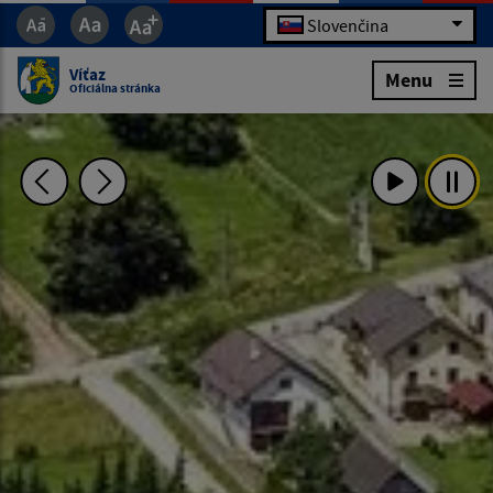
Slovenčina
Víťaz
Menu
Oficiálna stránka