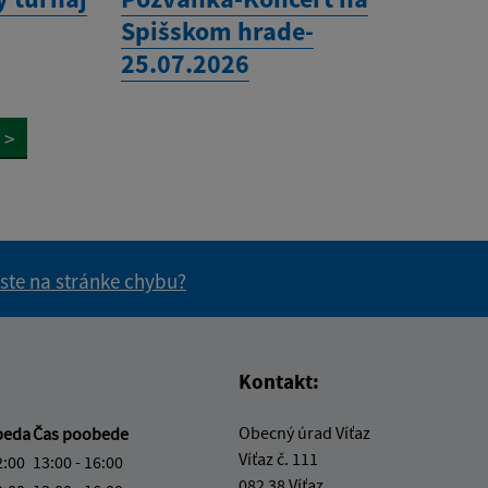
Spišskom hrade-
25.07.2026
>
 ste na stránke chybu?
vás užitočné?
e pre vás užitočné?
Kontakt:
Obecný úrad Víťaz
beda
Čas poobede
Víťaz č. 111
2:00
13:00 - 16:00
082 38 Víťaz