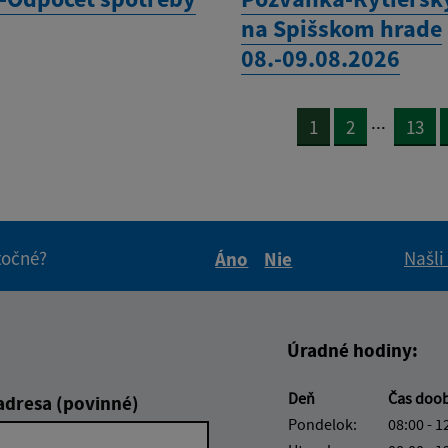
na Spišskom hrade
08.-09.08.2026
...
1
2
13
itočné?
Našli
Áno
Nie
Boli tieto informácie pre 
Boli tieto informáci
Úradné hodiny:
Deň
Čas doo
adresa (povinné)
Pondelok:
08:00 - 1