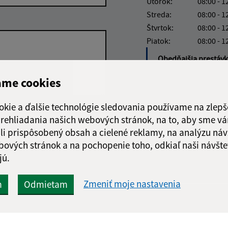
Utorok:
08:00 - 1
Streda:
08:00 - 1
Štvrtok:
08:00 - 1
Piatok:
08:00 - 1
Obedňajšia prestáv
ame cookies
okie a ďalšie technológie sledovania používame na zlepš
Google reCaptcha Response
 prehliadania našich webových stránok, na to, aby sme v
Odoslať
ch
správu
li prispôsobený obsah a cielené reklamy, na analýzu náv
bových stránok a na pochopenie toho, odkiaľ naši návšte
jú.
Zmeniť moje nastavenia
m
Odmietam