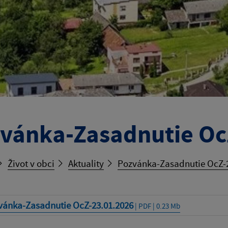
vánka-Zasadnutie Oc
Život v obci
Aktuality
Pozvánka-Zasadnutie OcZ-2
vánka-Zasadnutie OcZ-23.01.2026
| PDF | 0.23 Mb