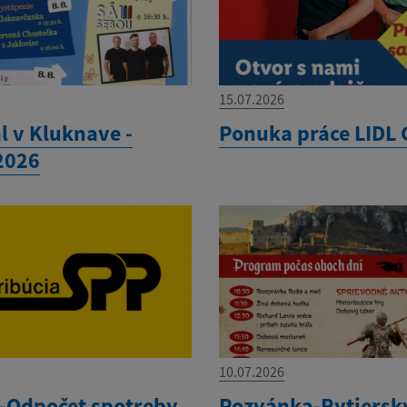
15.07.2026
l v Kluknave -
Ponuka práce LIDL 
.2026
10.07.2026
Odpočet spotreby
Pozvánka-Rytiersky