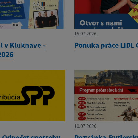
15.07.2026
l v Kluknave -
Ponuka práce LIDL 
.2026
10.07.2026
Odpočet spotreby
Pozvánka-Rytiersky