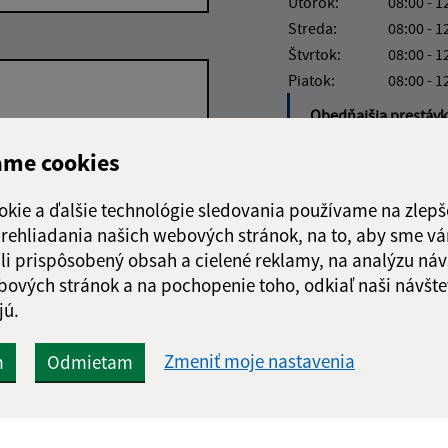
Utorok:
08:00 - 1
Streda:
08:00 - 1
Štvrtok:
08:00 - 1
Piatok:
08:00 - 1
Obedňajšia prestáv
ame cookies
okie a ďalšie technológie sledovania používame na zlepš
Google reCaptcha Response
 prehliadania našich webových stránok, na to, aby sme v
Odoslať
ch
správu
li prispôsobený obsah a cielené reklamy, na analýzu náv
bových stránok a na pochopenie toho, odkiaľ naši návšte
jú.
Zmeniť moje nastavenia
m
Odmietam