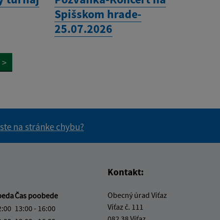
Spišskom hrade-
25.07.2026
>
 ste na stránke chybu?
vás užitočné?
e pre vás užitočné?
Kontakt:
Obecný úrad Víťaz
beda
Čas poobede
Víťaz č. 111
2:00
13:00 - 16:00
082 38 Víťaz