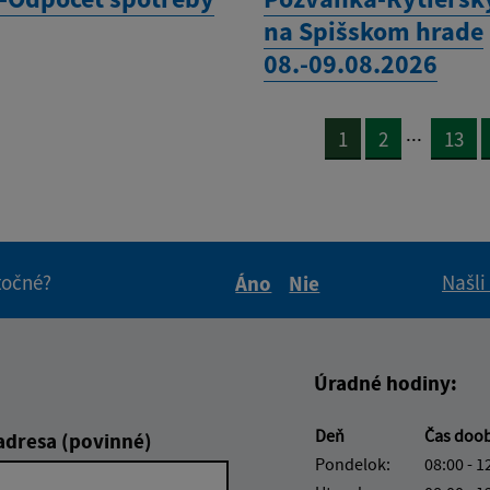
na Spišskom hrade
08.-09.08.2026
...
1
2
13
itočné?
Našli
Áno
Nie
Boli tieto informácie pre 
Boli tieto informáci
Úradné hodiny:
Deň
Čas doo
adresa (povinné)
Pondelok:
08:00 - 1