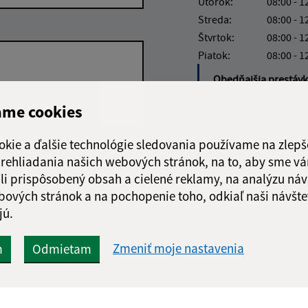
Utorok:
08:00 - 1
Streda:
08:00 - 1
Štvrtok:
08:00 - 1
Piatok:
08:00 - 1
Obedňajšia prestáv
ame cookies
okie a ďalšie technológie sledovania používame na zlepš
Google reCaptcha Response
 prehliadania našich webových stránok, na to, aby sme v
Odoslať
ch
správu
li prispôsobený obsah a cielené reklamy, na analýzu náv
bových stránok a na pochopenie toho, odkiaľ naši návšte
jú.
Zmeniť moje nastavenia
m
Odmietam