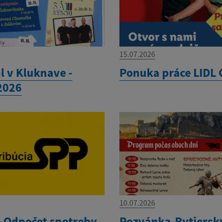
15.07.2026
l v Kluknave -
Ponuka práce LIDL 
.2026
10.07.2026
Odpočet spotreby
Pozvánka-Rytiersky