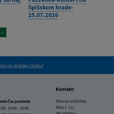
Spišskom hrade-
25.07.2026
>
 ste na stránke chybu?
vás užitočné?
e pre vás užitočné?
Kontakt:
Obecný úrad Víťaz
beda
Čas poobede
Víťaz č. 111
2:00
13:00 - 16:00
082 38 Víťaz