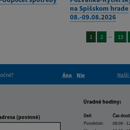
na Spišskom hrade
08.-09.08.2026
...
1
2
13
itočné?
Našli
Áno
Nie
Boli tieto informácie pre 
Boli tieto informáci
Úradné hodiny:
Deň
Čas doo
adresa (povinné)
Pondelok:
08:00 - 1